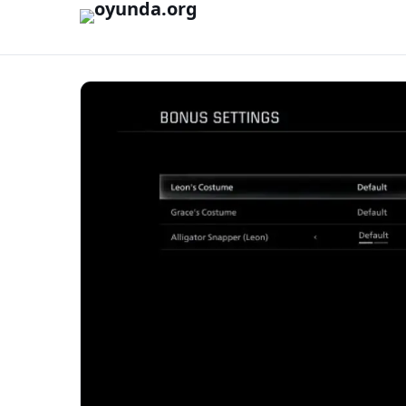
İçeriğe geç