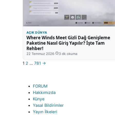
AÇIK DÜNYA
Where Winds Meet Gizli Dağ Genişleme
Paketine Nasıl Giriş Yapılır? İşte Tam
Rehber!
22 Temmuz 2026
·
3 dk okuma
Sayfalar
1
2
…
781
→
FORUM
Hakkımızda
Künye
Yasal Bildirimler
Yayın İlkeleri