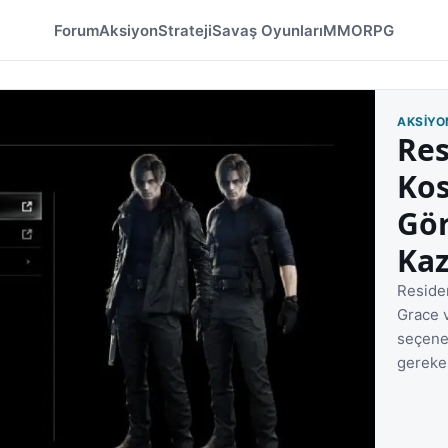
Forum
Aksiyon
Strateji
Savaş Oyunları
MMORPG
AKSIYO
Res
Ko
Gö
Kaz
Reside
Grace v
seçenek
gereken