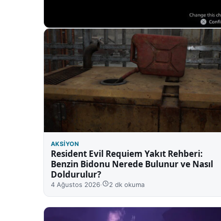
AKSIYON
Resident Evil Requiem Yakıt Rehberi:
Benzin Bidonu Nerede Bulunur ve Nasıl
Doldurulur?
4 Ağustos 2026
·
2 dk okuma