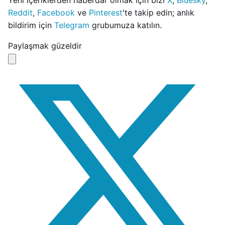
Yeni içeriklerden haberdar olmak için bizi
X
,
Bluesky
,
Reddit
,
Facebook
ve
Pinterest
'te takip edin; anlık
bildirim için
Telegram
grubumuza katılın.
Paylaşmak güzeldir