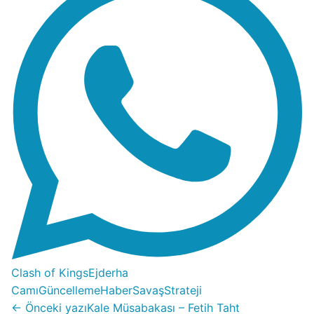
Clash of Kings
Ejderha
Camı
Güncelleme
Haber
Savaş
Strateji
← Önceki yazı
Kale Müsabakası – Fetih Taht