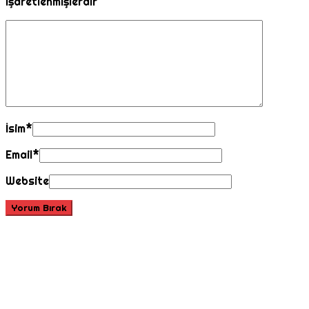
işaretlenmişlerdir
İsim
*
Email
*
Website