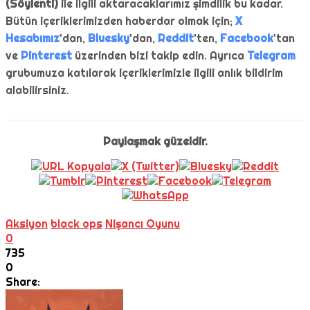
(Söylenti)
ile ilgili aktaracaklarımız şimdilik bu kadar.
Bütün içeriklerimizden haberdar olmak için;
X
Hesabımız
'dan,
Bluesky
'dan,
Reddit
'ten,
Facebook
'tan
ve
Pinterest
üzerinden bizi takip edin. Ayrıca
Telegram
grubumuza katılarak içeriklerimizle ilgili anlık bildirim
alabilirsiniz.
Paylaşmak güzeldir.
Aksiyon
black ops
Nişancı Oyunu
0
735
0
Share: