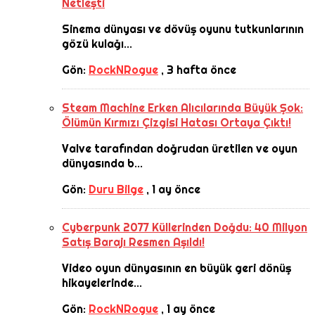
Netleşti
Sinema dünyası ve dövüş oyunu tutkunlarının
gözü kulağı...
Gön:
RockNRogue
,
3 hafta önce
Steam Machine Erken Alıcılarında Büyük Şok:
Ölümün Kırmızı Çizgisi Hatası Ortaya Çıktı!
Valve tarafından doğrudan üretilen ve oyun
dünyasında b...
Gön:
Duru Bilge
,
1 ay önce
Cyberpunk 2077 Küllerinden Doğdu: 40 Milyon
Satış Barajı Resmen Aşıldı!
Video oyun dünyasının en büyük geri dönüş
hikayelerinde...
Gön:
RockNRogue
,
1 ay önce