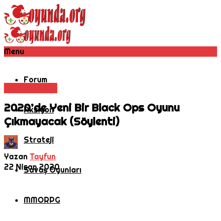
Menu
Forum
Nişancı Oyunu
2020’de Yeni Bir Black Ops Oyunu
Aksiyon
Çıkmayacak (Söylenti)
Strateji
Yazan
Tayfun
22 Nisan 2020
Savaş Oyunları
MMORPG