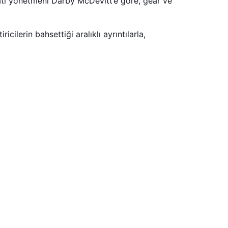
latı yönetmeni Darby McDevitt’e göre, gear ve
ilerin bahsettiği aralıklı ayrıntılarla,