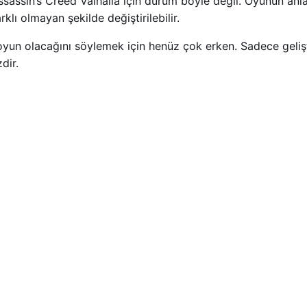
Assassin’s Creed Valhalla için durum böyle değil. Oyunun an
klı olmayan şekilde değiştirilebilir.
yun olacağını söylemek için henüz çok erken. Sadece geliştiric
dir.