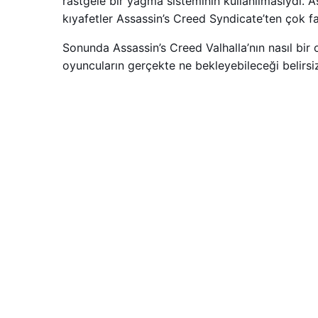
rastgele bir yağma sisteminin kullanılmasıydı. 
kıyafetler Assassin’s Creed Syndicate’ten çok far
Sonunda Assassin’s Creed Valhalla’nın nasıl bir o
oyuncuların gerçekte ne bekleyebileceği belirsiz