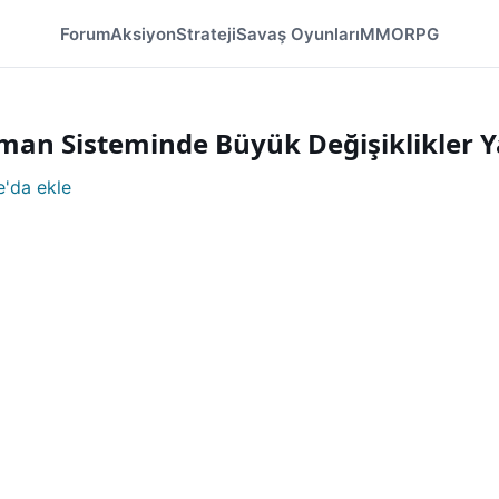
Forum
Aksiyon
Strateji
Savaş Oyunları
MMORPG
pman Sisteminde Büyük Değişiklikler 
'da ekle