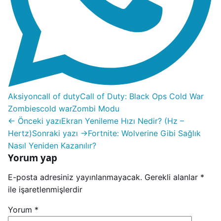
Aksiyon
call of duty
Call of Duty: Black Ops Cold War
Zombies
cold war
Zombi Modu
← Önceki yazı
Ekran Yenileme Hızı Nedir? (Hz –
Hertz)
Sonraki yazı →
Fortnite: Wolverine Gibi Sağlık
Nasıl Yeniden Kazanılır?
Yorum yap
E-posta adresiniz yayınlanmayacak.
Gerekli alanlar
*
ile işaretlenmişlerdir
Yorum
*