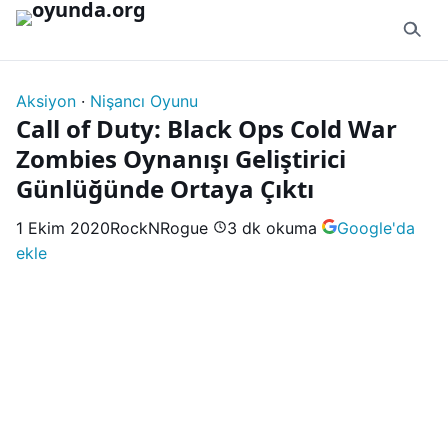
İçeriğe geç
Aksiyon
·
Nişancı Oyunu
Call of Duty: Black Ops Cold War
Zombies Oynanışı Geliştirici
Günlüğünde Ortaya Çıktı
1 Ekim 2020
RockNRogue
3 dk okuma
Google'da
ekle