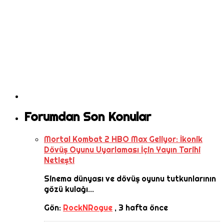
Forumdan Son Konular
Mortal Kombat 2 HBO Max Geliyor: İkonik
Dövüş Oyunu Uyarlaması İçin Yayın Tarihi
Netleşti
Sinema dünyası ve dövüş oyunu tutkunlarının
gözü kulağı...
Gön:
RockNRogue
,
3 hafta önce