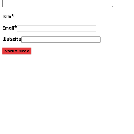
İsim
*
Email
*
Website