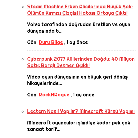
Steam Machine Erken Alıcılarında Büyük Şok:
Ölümün Kırmızı Çizgisi Hatası Ortaya Çıktı!
Valve tarafından doğrudan üretilen ve oyun
dünyasında b...
Gön:
Duru Bilge
,
1 ay önce
Cyberpunk 2077 Küllerinden Doğdu: 40 Milyon
Satış Barajı Resmen Aşıldı!
Video oyun dünyasının en büyük geri dönüş
hikayelerinde...
Gön:
RockNRogue
,
1 ay önce
Lectern Nasıl Yapılır? Minecraft Kürsü Yapımı
Minecraft oyuncuları şimdiye kadar pek çok
zanaat tarif...