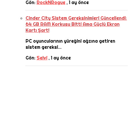
Gön:
RockNRogue
,
1 ay önce
Cinder City Sistem Gereksinimleri Güncellendi:
64 GB RAM Korkusu Bitti Ama Güçlü Ekran
Kartı Şart!
PC oyuncularının yüreğini ağzına getiren
sistem gereksi...
Gön:
Selvi
,
1 ay önce