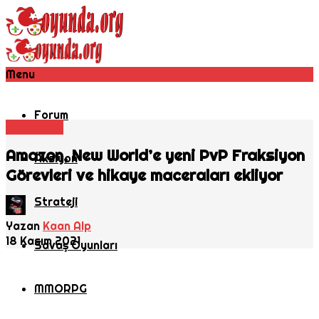
Menu
Forum
New World
Amazon, New World’e yeni PvP Fraksiyon
Aksiyon
Görevleri ve hikaye maceraları ekliyor
Strateji
Yazan
Kaan Alp
18 Kasım 2021
Savaş Oyunları
MMORPG