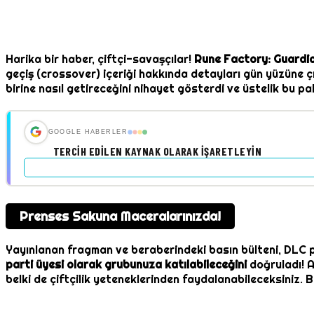
Harika bir haber, çiftçi-savaşçılar!
Rune Factory: Guardi
geçiş (crossover) içeriği hakkında detayları gün yüzüne ç
birine nasıl getireceğini nihayet gösterdi ve üstelik bu p
GOOGLE HABERLER
TERCIH EDILEN KAYNAK OLARAK İŞARETLEYIN
Prenses Sakuna Maceralarınızda!
Yayınlanan fragman ve beraberindeki basın bülteni, DLC 
parti üyesi olarak grubunuza katılabileceğini
doğruladı! A
belki de çiftçilik yeteneklerinden faydalanabileceksiniz.