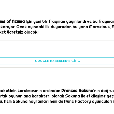
ans of Azuma
için yeni bir fragman yayınlandı ve bu fragma
ıkarıyor. Ocak ayındaki ilk duyurudan bu yana Marvelous, Ed
aket
ücretsiz
olacak!
GOOGLE HABERLER'E GIT →
paketinin kurulmasının ardından
Prenses Sakuna
‘nın doğru
rtık oyunun ana karakteri olarak Sakuna ile etkileşime geç
 Bu, hem Sakuna hayranları hem de Rune Factory oyuncuları i