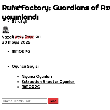
Rune Factory: Guardians of Azu
Aksiyon
yayınlandı
Strateji
Savaş Oyunları
Yazan
Duru Bilge
30 Mayıs 2025
MMORPG
Oyuncu Sayısı
Nişancı Oyunları
Extraction Shooter Oyunları
MMORPG