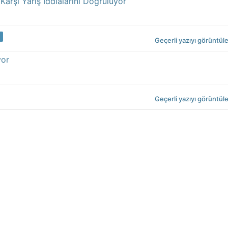
Karşı Yarış İddialarını Doğruluyor
Geçerli yazıyı görüntül
yor
Geçerli yazıyı görüntül