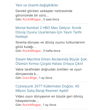
Yeni ve önemli değişiklikler
Gerekli görülen sebepler neticesinde
görünümde bir sürü...
Gön:
RockNRogue
,
3 saat önce
Mortal Kombat 2 HBO Max Geliyor: İkonik
Dövüş Oyunu Uyarlaması İçin Yayın Tarihi
Netleşti
Sinema dünyası ve dövüş oyunu tutkunlarının
gözü kulağı...
Gön:
RockNRogue
,
3 hafta önce
Steam Machine Erken Alıcılarında Büyük Şok:
Ölümün Kırmızı Çizgisi Hatası Ortaya Çıktı!
Valve tarafından doğrudan üretilen ve oyun
dünyasında b...
Gön:
Duru Bilge
,
1 ay önce
Cyberpunk 2077 Küllerinden Doğdu: 40
Milyon Satış Barajı Resmen Aşıldı!
Video oyun dünyasının en büyük geri dönüş
hikayelerinde...
Gön:
RockNRogue
,
1 ay önce