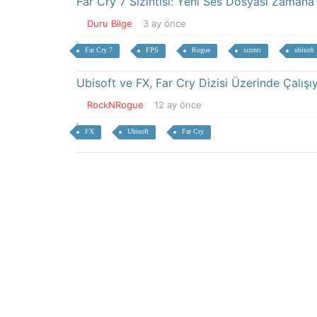
Far Cry 7 Sızıntısı: Yeni Ses Dosyası Zamana 
Duru Bilge
3 ay önce
Far Cry 7
FPS
Rogue
sızıntı
ubisoft
Ubisoft ve FX, Far Cry Dizisi Üzerinde Çalışı
RockNRogue
12 ay önce
FX
Ubisoft
Far Cry