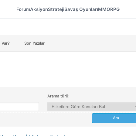
Forum
Aksiyon
Strateji
Savaş Oyunları
MMORPG
 Var?
Son Yazılar
Arama türü: