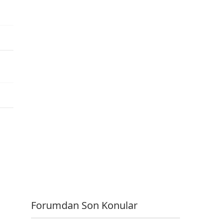
e
e
Forumdan Son Konular