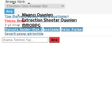
Arama türü:
Oyuncu Sayısı
Nişancı Oyunları
Tüm Marvel's Spider-Man 2 kostümleri
Extraction Shooter Oyunları
Yapay Zeka
3 yıl önce
MMORPG
Marvel's Spider-Man 2
kostümler
Peter Parket
Geçerli yazıyı görüntüle