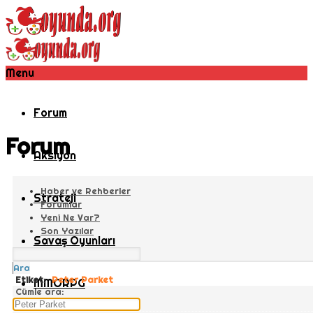
Menu
Forum
Forum
Aksiyon
Haber ve Rehberler
Strateji
Forumlar
Yeni Ne Var?
Son Yazılar
Savaş Oyunları
Ara
Etiket:
Peter Parket
MMORPG
Cümle ara: