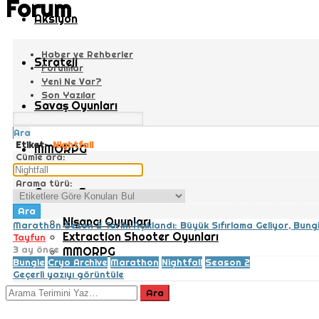
Forum
Aksiyon
Haber ve Rehberler
Strateji
Forumlar
Yeni Ne Var?
Son Yazılar
Savaş Oyunları
Ara
Etiket:
Nightfall
MMORPG
Cümle ara:
Arama türü:
Oyuncu Sayısı
Nişancı Oyunları
Marathon Sezon 2 Tarihi Açıklandı: Büyük Sıfırlama Geliyor, Bun
Extraction Shooter Oyunları
Tayfun
3 ay önce
MMORPG
Bungie
Cryo Archive
Marathon
Nightfall
Season 2
Geçerli yazıyı görüntüle