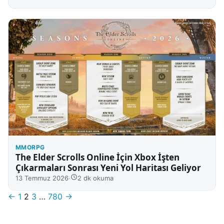
MMORPG
The Elder Scrolls Online İçin Xbox İşten
Çıkarmaları Sonrası Yeni Yol Haritası Geliyor
13 Temmuz 2026
·
2 dk okuma
Sayfalar
←
1
2
3
…
780
→