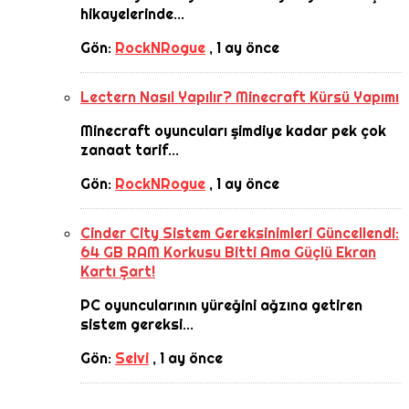
hikayelerinde...
Gön:
RockNRogue
,
1 ay önce
Lectern Nasıl Yapılır? Minecraft Kürsü Yapımı
Minecraft oyuncuları şimdiye kadar pek çok
zanaat tarif...
Gön:
RockNRogue
,
1 ay önce
Cinder City Sistem Gereksinimleri Güncellendi:
64 GB RAM Korkusu Bitti Ama Güçlü Ekran
Kartı Şart!
PC oyuncularının yüreğini ağzına getiren
sistem gereksi...
Gön:
Selvi
,
1 ay önce