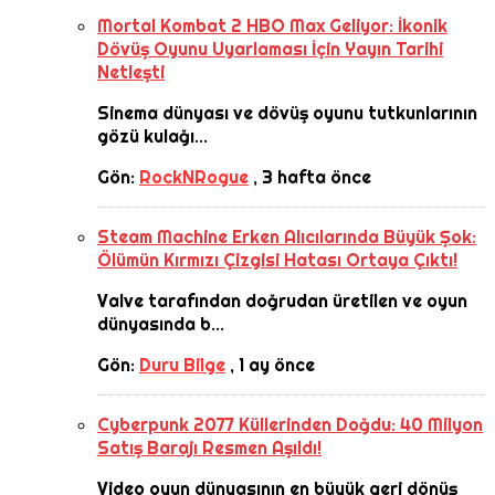
Mortal Kombat 2 HBO Max Geliyor: İkonik
Dövüş Oyunu Uyarlaması İçin Yayın Tarihi
Netleşti
Sinema dünyası ve dövüş oyunu tutkunlarının
gözü kulağı...
Gön:
RockNRogue
,
3 hafta önce
Steam Machine Erken Alıcılarında Büyük Şok:
Ölümün Kırmızı Çizgisi Hatası Ortaya Çıktı!
Valve tarafından doğrudan üretilen ve oyun
dünyasında b...
Gön:
Duru Bilge
,
1 ay önce
Cyberpunk 2077 Küllerinden Doğdu: 40 Milyon
Satış Barajı Resmen Aşıldı!
Video oyun dünyasının en büyük geri dönüş