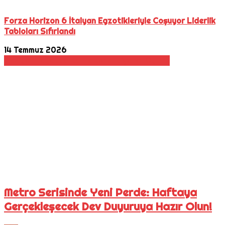
Forza Horizon 6 İtalyan Egzotikleriyle Coşuyor Liderlik
Tabloları Sıfırlandı
14 Temmuz 2026
Aksiyon
Hayatta Kalma
Korku
Nişancı Oyunu
Metro Serisinde Yeni Perde: Haftaya
Gerçekleşecek Dev Duyuruya Hazır Olun!