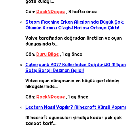
gözü kulağı...
Gön:
RockNRogue
,
3 hafta önce
Steam Machine Erken Alıcılarında Büyük Şok:
Ölümün Kırmızı Çizgisi Hatası Ortaya Çıktı!
Valve tarafından doğrudan üretilen ve oyun
dünyasında b...
Gön:
Duru Bilge
,
1 ay önce
Cyberpunk 2077 Küllerinden Doğdu: 40 Milyon
Satış Barajı Resmen Aşıldı!
Video oyun dünyasının en büyük geri dönüş
hikayelerinde...
Gön:
RockNRogue
,
1 ay önce
Lectern Nasıl Yapılır? Minecraft Kürsü Yapımı
Minecraft oyuncuları şimdiye kadar pek çok
zanaat tarif...