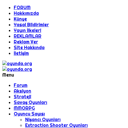
FORUM
Hakkımızda
Künye
Yasal Bildirimler
Yayın İlkeleri
REKLAMLAR
Reklam Ver
Site Hakkında
İletişim
Menu
Forum
Aksiyon
Strateji
Savaş Oyunları
MMORPG
Oyuncu Sayısı
Nişancı Oyunları
Extraction Shooter Oyunları