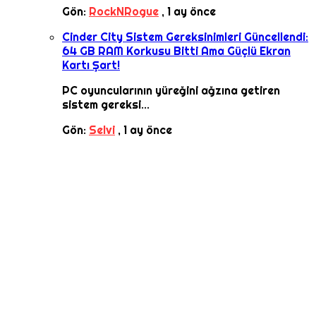
Gön:
RockNRogue
,
1 ay önce
Cinder City Sistem Gereksinimleri Güncellendi:
64 GB RAM Korkusu Bitti Ama Güçlü Ekran
Kartı Şart!
PC oyuncularının yüreğini ağzına getiren
sistem gereksi...
Gön:
Selvi
,
1 ay önce