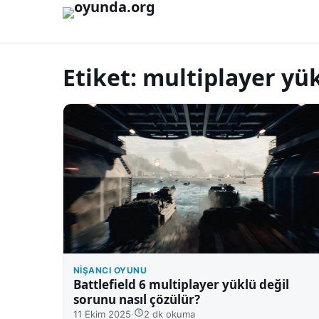
İçeriğe geç
Etiket:
multiplayer yük
NIŞANCI OYUNU
Battlefield 6 multiplayer yüklü değil
sorunu nasıl çözülür?
11 Ekim 2025
·
2 dk okuma