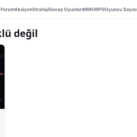
Forum
Aksiyon
Strateji
Savaş Oyunları
MMORPG
Oyuncu Sayısı
lü değil