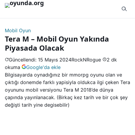
İçeriğe geç
Mobil Oyun
Tera M – Mobil Oyun Yakında
Piyasada Olacak
Güncellendi: 15 Mayıs 2024
RockNRogue
2 dk
okuma
Google'da ekle
Bilgisayarda oynadığınız bir mmorpg oyunu olan ve
çıktığı donemde farklı yapisiyla oldukca ilgi çeken Tera
oyununu mobil versiyonu Tera M 2018’de dünya
çapında yayınlanacak. (Birkaç kez tarih ve bir çok şey
değişti tarih yine degisebilir)