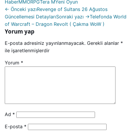
Haber
MMORPG
Tera M
Yeni Oyun
← Önceki yazı
Revenge of Sultans 26 Ağustos
Güncellemesi Detayları
Sonraki yazı →
Telefonda World
of Warcraft – Dragon Revolt ( Çakma WoW )
Yorum yap
E-posta adresiniz yayınlanmayacak.
Gerekli alanlar
*
ile işaretlenmişlerdir
Yorum
*
Ad
*
E-posta
*