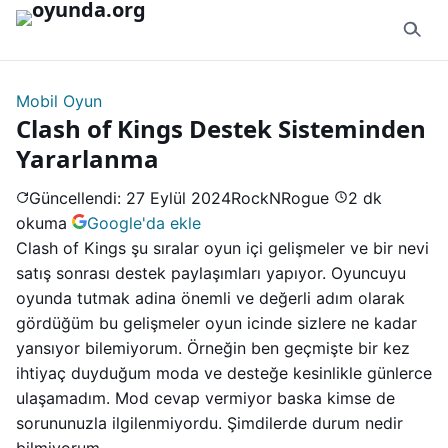
İçeriğe geç
Mobil Oyun
Clash of Kings Destek Sisteminden
Yararlanma
Güncellendi: 27 Eylül 2024
RockNRogue
2 dk
okuma
Google'da ekle
Clash of Kings şu sıralar oyun içi gelişmeler ve bir nevi
satış sonrası destek paylaşımları yapıyor. Oyuncuyu
oyunda tutmak adina önemli ve değerli adım olarak
gördüğüm bu gelişmeler oyun icinde sizlere ne kadar
yansıyor bilemiyorum. Örneğin ben geçmişte bir kez
ihtiyaç duyduğum moda ve desteğe kesinlikle günlerce
ulaşamadım. Mod cevap vermiyor baska kimse de
sorununuzla ilgilenmiyordu. Şimdilerde durum nedir