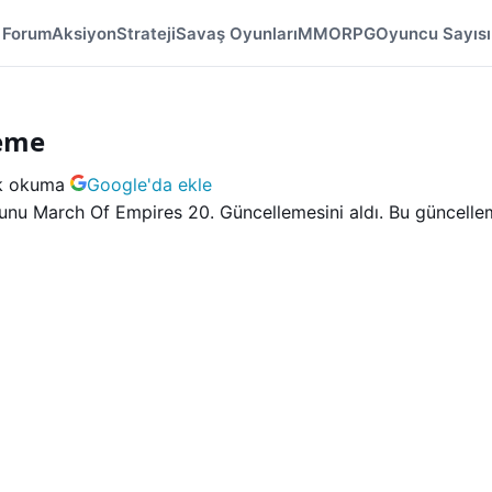
Forum
Aksiyon
Strateji
Savaş Oyunları
MMORPG
Oyuncu Sayısı
leme
k okuma
Google'da ekle
yunu March Of Empires 20. Güncellemesini aldı. Bu güncelleme