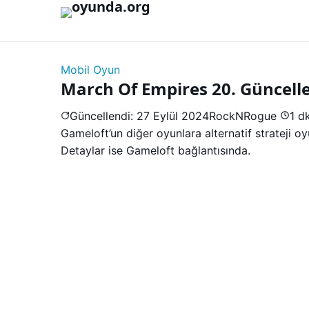
İçeriğe geç
Mobil Oyun
March Of Empires 20. Güncel
Güncellendi: 27 Eylül 2024
RockNRogue
1 d
Gameloft’un diğer oyunlara alternatif strateji o
Detaylar ise Gameloft bağlantısında.