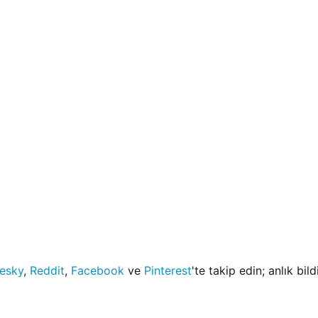
uesky
,
Reddit
,
Facebook
ve
Pinterest
'te takip edin; anlık bil