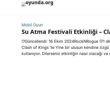
İçeriğe geç
Mobil Oyun
Su Atma Festivali Etkinliği – C
Güncellendi: 16 Ekim 2024
RockNRogue
1 d
Clash of Kings ‘te Yine bir ulusun kendine özgü
kutlanıyor. Dilerseniz etkinliğin nasıl olacağı 