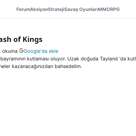
Forum
Aksiyon
Strateji
Savaş Oyunları
MMORPG
lash of Kings
k okuma
Google'da ekle
 bayramının kutlaması oluyor. Uzak doğuda Tayland ‘da kutla
ve neler kazanacağınızdan bahsedelim.