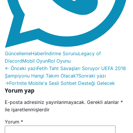
Güncelleme
Haber
İndirme Sorunu
Legacy of
Discord
Mobil Oyun
Rol Oyunu
← Önceki yazı
Fetih Taht Savaşları Soruyor UEFA 2018
Şampiyonu Hangi Takım Olacak?
Sonraki yazı
→
Fortnite Mobile'a Sesli Sohbet Desteği Gelecek
Yorum yap
E-posta adresiniz yayınlanmayacak.
Gerekli alanlar
*
ile işaretlenmişlerdir
Yorum
*