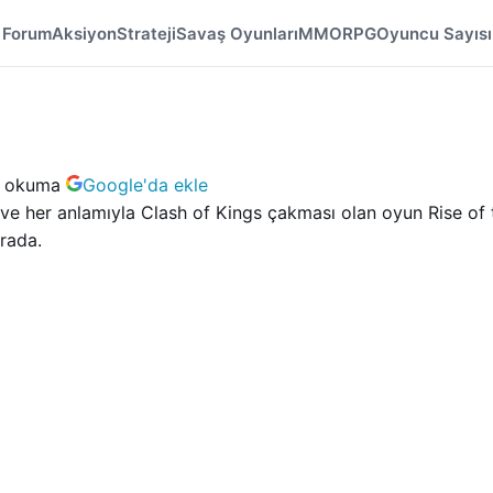
Forum
Aksiyon
Strateji
Savaş Oyunları
MMORPG
Oyuncu Sayısı
ı
k okuma
Google'da ekle
an ve her anlamıyla Clash of Kings çakması olan oyun Rise of 
urada.