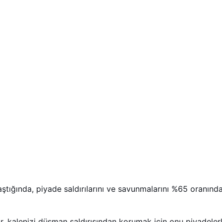
ştığında, piyade saldırılarını ve savunmalarını %65 oranında 
, kalenizi düşman saldırısından korumak için onu piyadelerle 