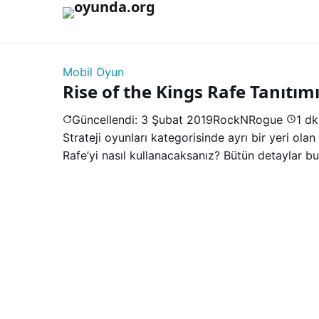
İçeriğe geç
Mobil Oyun
Rise of the Kings Rafe Tanıtım
Güncellendi: 3 Şubat 2019
RockNRogue
1 d
Strateji oyunları kategorisinde ayrı bir yeri ol
Rafe’yi nasıl kullanacaksanız? Bütün detaylar b