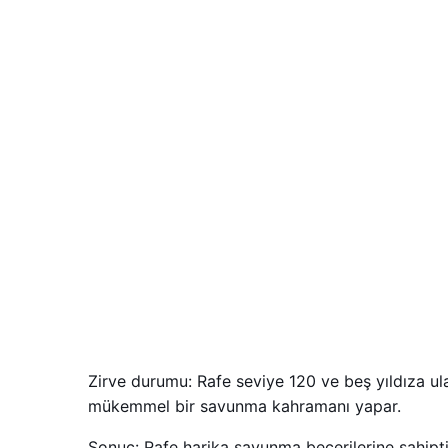
Zirve durumu: Rafe seviye 120 ve beş yıldıza ula
mükemmel bir savunma kahramanı yapar.
Sonuç: Rafe harika savunma becerilerine sahiptir