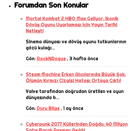
Forumdan Son Konular
Mortal Kombat 2 HBO Max Geliyor: İkonik
Dövüş Oyunu Uyarlaması İçin Yayın Tarihi
Netleşti
Sinema dünyası ve dövüş oyunu tutkunlarının
gözü kulağı...
Gön:
RockNRogue
,
3 hafta önce
Steam Machine Erken Alıcılarında Büyük Şok:
Ölümün Kırmızı Çizgisi Hatası Ortaya Çıktı!
Valve tarafından doğrudan üretilen ve oyun
dünyasında b...
Gön:
Duru Bilge
,
1 ay önce
Cyberpunk 2077 Küllerinden Doğdu: 40 Milyon
Satış Barajı Resmen Aşıldı!