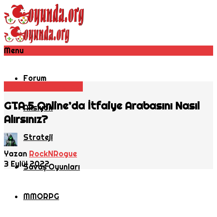
Menu
Forum
Aksiyon
GTA 5
Rehber
GTA 5 Online’da İtfaiye Arabasını Nasıl
Aksiyon
Alırsınız?
Strateji
Yazan
RockNRogue
3 Eylül 2022
Savaş Oyunları
MMORPG