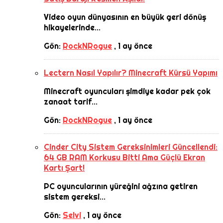
Video oyun dünyasının en büyük geri dönüş
hikayelerinde...
Gön:
RockNRogue
,
1 ay önce
Lectern Nasıl Yapılır? Minecraft Kürsü Yapımı
Minecraft oyuncuları şimdiye kadar pek çok
zanaat tarif...
Gön:
RockNRogue
,
1 ay önce
Cinder City Sistem Gereksinimleri Güncellendi:
64 GB RAM Korkusu Bitti Ama Güçlü Ekran
Kartı Şart!
PC oyuncularının yüreğini ağzına getiren
sistem gereksi...
Gön:
Selvi
,
1 ay önce