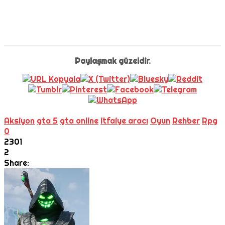
Paylaşmak güzeldir.
Aksiyon
gta 5
gta online
itfaiye aracı
Oyun
Rehber
Rpg
0
2301
2
Share: