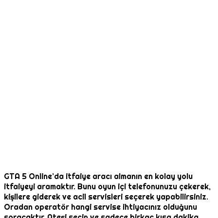
GTA 5 Online’da itfaiye aracı almanın en kolay yolu
itfaiyeyi aramaktır. Bunu oyun içi telefonunuzu çekerek,
kişilere giderek ve acil servisleri seçerek yapabilirsiniz.
Oradan operatör hangi servise ihtiyacınız olduğunu
soracaktır. Ateşi seçin ve sadece birkaç kısa dakika