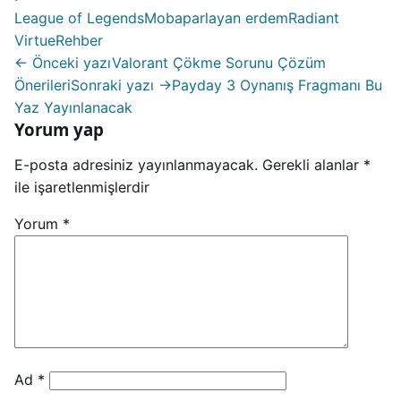
League of Legends
Moba
parlayan erdem
Radiant
Virtue
Rehber
← Önceki yazı
Valorant Çökme Sorunu Çözüm
Önerileri
Sonraki yazı →
Payday 3 Oynanış Fragmanı Bu
Yaz Yayınlanacak
Yorum yap
E-posta adresiniz yayınlanmayacak.
Gerekli alanlar
*
ile işaretlenmişlerdir
Yorum
*
Ad
*