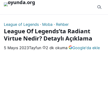
İçeriğe geç
League of Legends
·
Moba
·
Rehber
League Of Legends’ta Radiant
Virtue Nedir? Detaylı Açıklama
5 Mayıs 2023
Tayfun
2 dk okuma
Google'da ekle