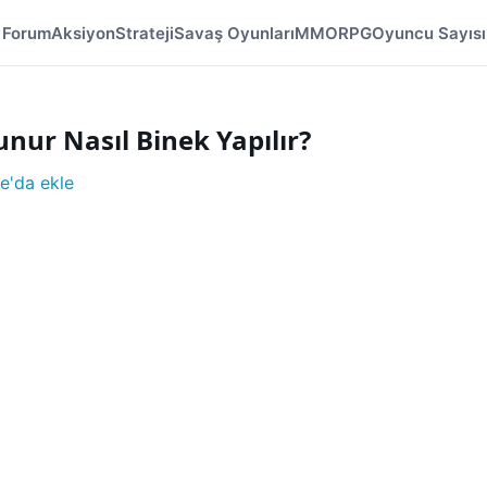
Forum
Aksiyon
Strateji
Savaş Oyunları
MMORPG
Oyuncu Sayısı
nur Nasıl Binek Yapılır?
e'da ekle