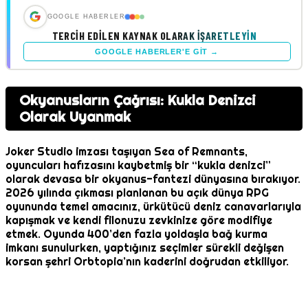
GOOGLE HABERLER
TERCIH EDILEN KAYNAK OLARAK İŞARETLEYIN
GOOGLE HABERLER'E GIT →
Okyanusların Çağrısı: Kukla Denizci
Olarak Uyanmak
Joker Studio imzası taşıyan Sea of Remnants,
oyuncuları hafızasını kaybetmiş bir “kukla denizci”
olarak devasa bir okyanus-fantezi dünyasına bırakıyor.
2026 yılında çıkması planlanan bu açık dünya RPG
oyununda temel amacınız, ürkütücü deniz canavarlarıyla
kapışmak ve kendi filonuzu zevkinize göre modifiye
etmek. Oyunda 400’den fazla yoldaşla bağ kurma
imkanı sunulurken, yaptığınız seçimler sürekli değişen
korsan şehri Orbtopia’nın kaderini doğrudan etkiliyor.