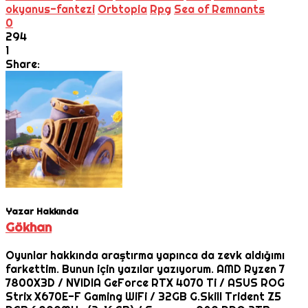
okyanus-fantezi
Orbtopia
Rpg
Sea of Remnants
0
294
1
Share:
Yazar Hakkında
Gökhan
Oyunlar hakkında araştırma yapınca da zevk aldığımı
farkettim. Bunun için yazılar yazıyorum. AMD Ryzen 7
7800X3D / NVIDIA GeForce RTX 4070 Ti / ASUS ROG
Strix X670E-F Gaming WiFi / 32GB G.Skill Trident Z5