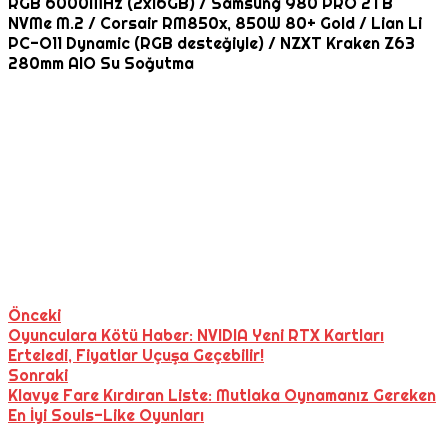
RGB 6000MHz (2x16GB) / Samsung 980 PRO 2TB
NVMe M.2 / Corsair RM850x, 850W 80+ Gold / Lian Li
PC-O11 Dynamic (RGB desteğiyle) / NZXT Kraken Z63
280mm AIO Su Soğutma
Önceki
Oyunculara Kötü Haber: NVIDIA Yeni RTX Kartları
Erteledi, Fiyatlar Uçuşa Geçebilir!
Sonraki
Klavye Fare Kırdıran Liste: Mutlaka Oynamanız Gereken
En İyi Souls-Like Oyunları