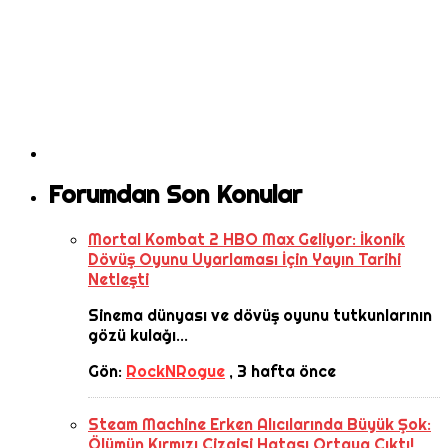
Forumdan Son Konular
Mortal Kombat 2 HBO Max Geliyor: İkonik
Dövüş Oyunu Uyarlaması İçin Yayın Tarihi
Netleşti
Sinema dünyası ve dövüş oyunu tutkunlarının
gözü kulağı...
Gön:
RockNRogue
,
3 hafta önce
Steam Machine Erken Alıcılarında Büyük Şok:
Ölümün Kırmızı Çizgisi Hatası Ortaya Çıktı!