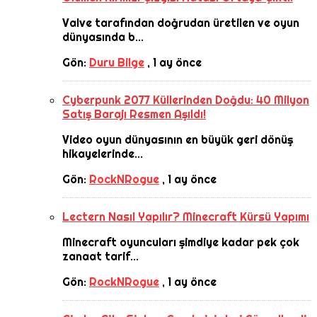
Valve tarafından doğrudan üretilen ve oyun
dünyasında b...
Gön:
Duru Bilge
,
1 ay önce
Cyberpunk 2077 Küllerinden Doğdu: 40 Milyon
Satış Barajı Resmen Aşıldı!
Video oyun dünyasının en büyük geri dönüş
hikayelerinde...
Gön:
RockNRogue
,
1 ay önce
Lectern Nasıl Yapılır? Minecraft Kürsü Yapımı
Minecraft oyuncuları şimdiye kadar pek çok
zanaat tarif...
Gön:
RockNRogue
,
1 ay önce