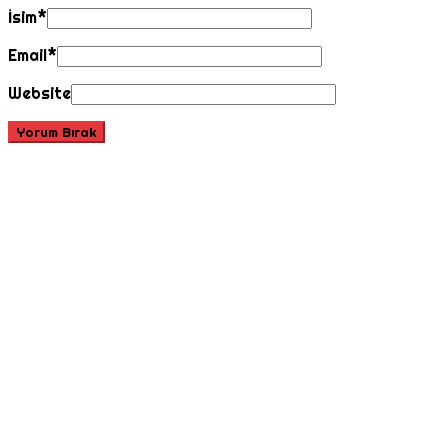
İsim
*
Email
*
Website