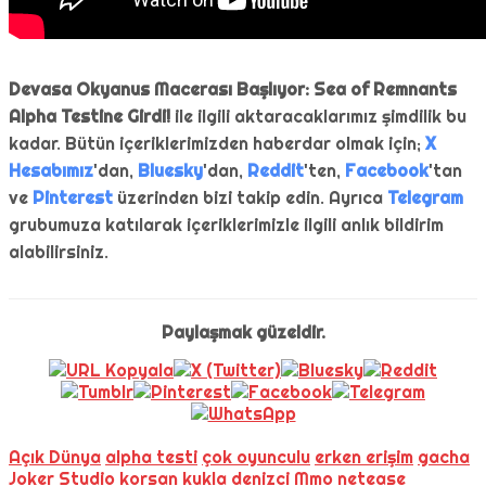
Devasa Okyanus Macerası Başlıyor: Sea of Remnants
Alpha Testine Girdi!
ile ilgili aktaracaklarımız şimdilik bu
kadar. Bütün içeriklerimizden haberdar olmak için;
X
Hesabımız
'dan,
Bluesky
'dan,
Reddit
'ten,
Facebook
'tan
ve
Pinterest
üzerinden bizi takip edin. Ayrıca
Telegram
grubumuza katılarak içeriklerimizle ilgili anlık bildirim
alabilirsiniz.
Paylaşmak güzeldir.
Açık Dünya
alpha testi
çok oyunculu
erken erişim
gacha
Joker Studio
korsan
kukla denizci
Mmo
netease