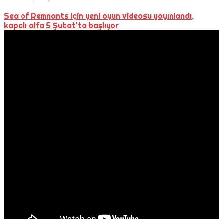
Sea of Remnants için yeni oyun videosu yayınlandı,
kapalı alfa 5 Şubat'ta başlıyor