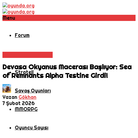
Menu
Forum
Aksiyon
Açık Dünya
Rol Oyunu
Devasa Okyanus Macerası Başlıyor: Sea
Strateji
of Remnants Alpha Testine Girdi!
Savaş Oyunları
Yazan
Gökhan
7 Şubat 2026
MMORPG
Oyuncu Sayısı