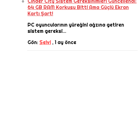
Cinder City Sistem Gereksinimleri Güncellendi:
64 GB RAM Korkusu Bitti Ama Güçlü Ekran
Kartı Şart!
PC oyuncularının yüreğini ağzına getiren
sistem gereksi...
Gön:
Selvi
,
1 ay önce