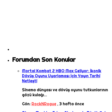
Forumdan Son Konular
Mortal Kombat 2 HBO Max Geliyor: İkonik
Dövüş Oyunu Uyarlaması İçin Yayın Tarihi
Netleşti
Sinema dünyası ve dövüş oyunu tutkunlarının
gözü kulağı...
Gön:
RockNRogue
,
3 hafta önce