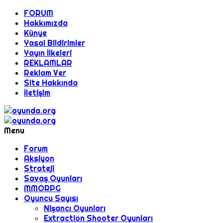
FORUM
Hakkımızda
Künye
Yasal Bildirimler
Yayın İlkeleri
REKLAMLAR
Reklam Ver
Site Hakkında
İletişim
Menu
Forum
Aksiyon
Strateji
Savaş Oyunları
MMORPG
Oyuncu Sayısı
Nişancı Oyunları
Extraction Shooter Oyunları