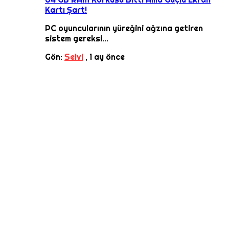
Kartı Şart!
PC oyuncularının yüreğini ağzına getiren
sistem gereksi...
Gön:
Selvi
,
1 ay önce