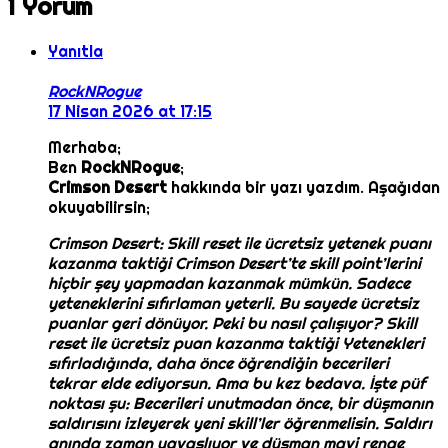
1 Yorum
Yanıtla
RockNRogue
17 Nisan 2026 at 17:15
Merhaba;
Ben
RockNRogue
;
Crimson Desert
hakkında bir yazı yazdım. Aşağıdan
okuyabilirsin;
Crimson Desert: Skill reset ile ücretsiz yetenek puanı
kazanma taktiği Crimson Desert’te skill point’lerini
hiçbir şey yapmadan kazanmak mümkün. Sadece
yeteneklerini sıfırlaman yeterli. Bu sayede ücretsiz
puanlar geri dönüyor. Peki bu nasıl çalışıyor? Skill
reset ile ücretsiz puan kazanma taktiği Yetenekleri
sıfırladığında, daha önce öğrendiğin becerileri
tekrar elde ediyorsun. Ama bu kez bedava. İşte püf
noktası şu: Becerileri unutmadan önce, bir düşmanın
saldırısını izleyerek yeni skill’ler öğrenmelisin. Saldırı
anında zaman yavaşlıyor ve düşman mavi renge