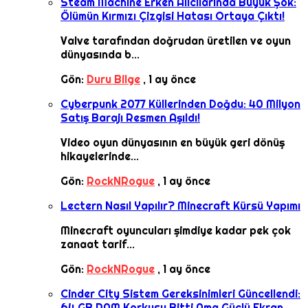
Steam Machine Erken Alıcılarında Büyük Şok:
Ölümün Kırmızı Çizgisi Hatası Ortaya Çıktı!
Valve tarafından doğrudan üretilen ve oyun
dünyasında b...
Gön:
Duru Bilge
,
1 ay önce
Cyberpunk 2077 Küllerinden Doğdu: 40 Milyon
Satış Barajı Resmen Aşıldı!
Video oyun dünyasının en büyük geri dönüş
hikayelerinde...
Gön:
RockNRogue
,
1 ay önce
Lectern Nasıl Yapılır? Minecraft Kürsü Yapımı
Minecraft oyuncuları şimdiye kadar pek çok
zanaat tarif...
Gön:
RockNRogue
,
1 ay önce
Cinder City Sistem Gereksinimleri Güncellendi:
64 GB RAM Korkusu Bitti Ama Güçlü Ekran