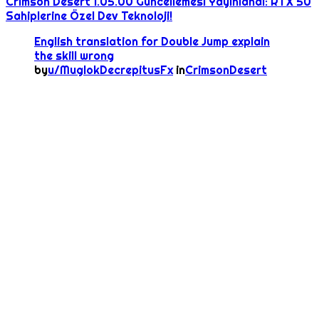
Crimson Desert 1.05.00 Güncellemesi Yayınlandı: RTX 50
Sahiplerine Özel Dev Teknoloji!
English translation for Double Jump explain
the skill wrong
by
u/MuglokDecrepitusFx
in
CrimsonDesert