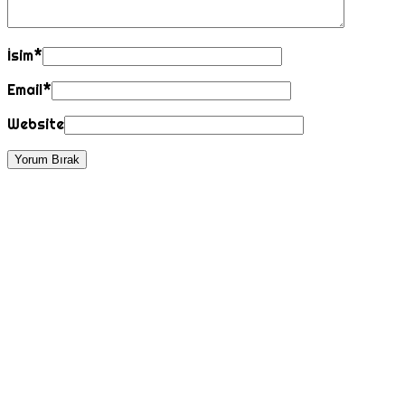
İsim
*
Email
*
Website