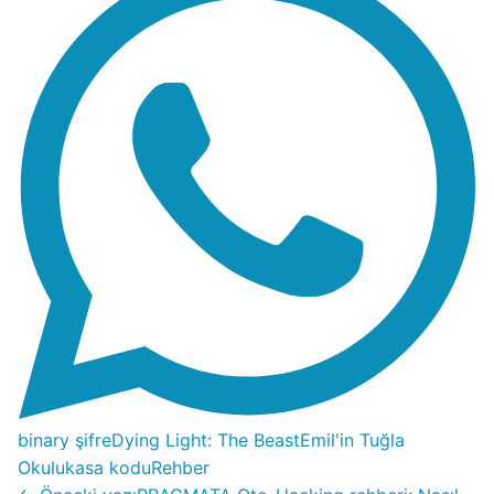
binary şifre
Dying Light: The Beast
Emil'in Tuğla
Okulu
kasa kodu
Rehber