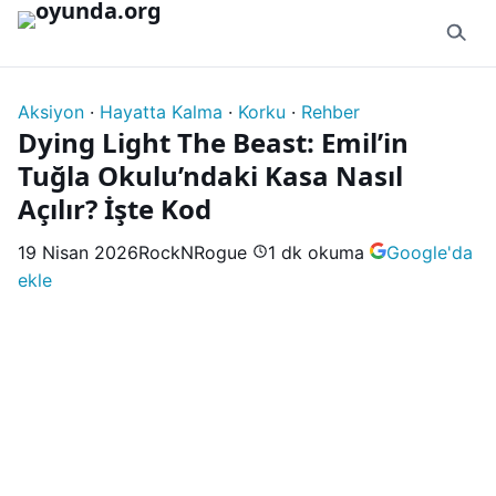
İçeriğe geç
Aksiyon
·
Hayatta Kalma
·
Korku
·
Rehber
Dying Light The Beast: Emil’in
Tuğla Okulu’ndaki Kasa Nasıl
Açılır? İşte Kod
19 Nisan 2026
RockNRogue
1 dk okuma
Google'da
ekle