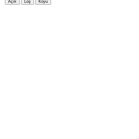
Açık
Loş
Koyu