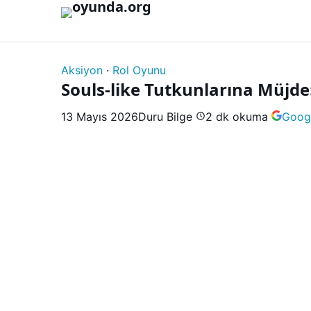
İçeriğe geç
Aksiyon
·
Rol Oyunu
Souls-like Tutkunlarına Müjde:
13 Mayıs 2026
Duru Bilge
2 dk okuma
Googl