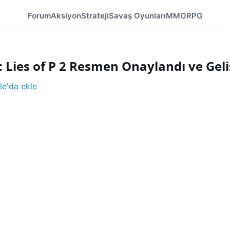
Forum
Aksiyon
Strateji
Savaş Oyunları
MMORPG
 Lies of P 2 Resmen Onaylandı ve Geli
e'da ekle