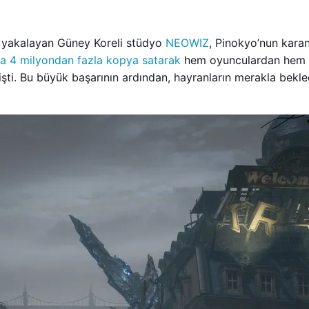
rı yakalayan Güney Koreli stüdyo
NEOWIZ
, Pinokyo’nun karan
a 4 milyondan fazla kopya satarak
hem oyunculardan hem d
lmişti. Bu büyük başarının ardından, hayranların merakla bek