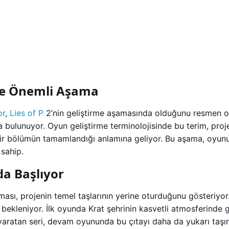
nde Önemli Aşama
or
,
Lies of P
2’nin geliştirme aşamasında olduğunu resmen on
a bulunuyor. Oyun geliştirme terminolojisinde bu terim, proj
bir bölümün tamamlandığı anlamına geliyor. Bu aşama, oyunun
 sahip.
da Başlıyor
ı, projenin temel taşlarının yerine oturduğunu gösteriyor.
ekleniyor. İlk oyunda Krat şehrinin kasvetli atmosferinde geç
yaratan seri, devam oyununda bu çıtayı daha da yukarı taşım