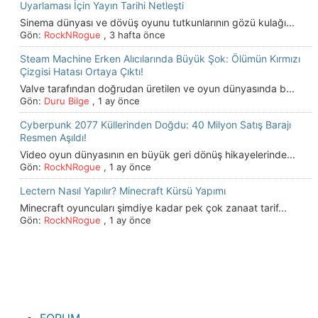
Uyarlaması İçin Yayın Tarihi Netleşti
Sinema dünyası ve dövüş oyunu tutkunlarının gözü kulağı...
Gön:
RockNRogue
,
3 hafta önce
Steam Machine Erken Alıcılarında Büyük Şok: Ölümün Kırmızı
Çizgisi Hatası Ortaya Çıktı!
Valve tarafından doğrudan üretilen ve oyun dünyasında b...
Gön:
Duru Bilge
,
1 ay önce
Cyberpunk 2077 Küllerinden Doğdu: 40 Milyon Satış Barajı
Resmen Aşıldı!
Video oyun dünyasının en büyük geri dönüş hikayelerinde...
Gön:
RockNRogue
,
1 ay önce
Lectern Nasıl Yapılır? Minecraft Kürsü Yapımı
Minecraft oyuncuları şimdiye kadar pek çok zanaat tarif...
Gön:
RockNRogue
,
1 ay önce