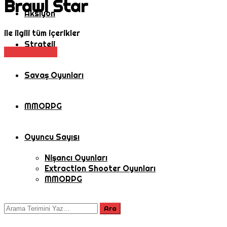
Brawl Star
Aksiyon
ile ilgili tüm içerikler
Strateji
Aksiyon
Moba
Savaş Oyunları
MMORPG
Oyuncu Sayısı
Nişancı Oyunları
Extraction Shooter Oyunları
MMORPG