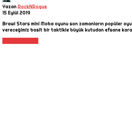
Yazan
RockNRogue
15 Eylül 2019
Brawl Stars mini Moba oyunu son zamanların popüler oyun
vereceğimiz basit bir taktikle büyük kutudan efsane karak
Daha Fazla Oku