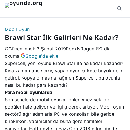
İçeriğe geç
Mobil Oyun
Brawl Star İlk Gelirleri Ne Kadar?
Güncellendi: 3 Şubat 2019
RockNRogue
2 dk
okuma
Google'da ekle
Supercell, yeni oyunu Brawl Star ile ne kadar kazandı?
Kısa zaman önce çıkış yapan oyun şirkete büyük gelir
getirdi. Kopya olmasına rağmen Supercell, bu oyunla
nasıl bu kadar para kazandı?
Para mobil oyunlarda
Son senelerde mobil oyunlar önlenemez şekilde
popüler hale geliyor ve ilgi giderek artıyor. Mobil oyun
sektörü ağır adımlarla PC ve konsolları bile geride
bırakırken, yapımcılar da buna göre hamleler
yapıyorlar. Hatta öyle ki BlizzCon 2018 etkinliğinde