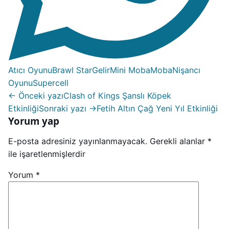
Atıcı Oyunu
Brawl Star
Gelir
Mini Moba
Moba
Nişancı
Oyunu
Supercell
← Önceki yazı
Clash of Kings Şanslı Köpek
Etkinliği
Sonraki yazı →
Fetih Altın Çağ Yeni Yıl Etkinliği
Yorum yap
E-posta adresiniz yayınlanmayacak.
Gerekli alanlar
*
ile işaretlenmişlerdir
Yorum
*