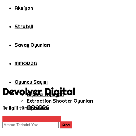
Aksiyon
Strateji
Savaş Oyunları
MMORPG
Oyuncu Sayısı
Devolver Digital
Nişancı Oyunları
Extraction Shooter Oyunları
MMORPG
ile ilgili tüm içerikler
Oyun Haberleri
Rol Oyunu