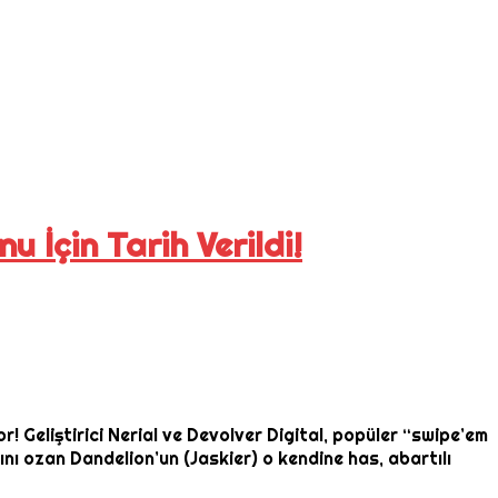
 İçin Tarih Verildi!
! Geliştirici Nerial ve Devolver Digital, popüler “swipe’em
nı ozan Dandelion’un (Jaskier) o kendine has, abartılı