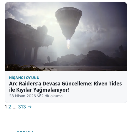
NIŞANCI OYUNU
Arc Raiders’a Devasa Güncelleme: Riven Tides
ile Kıyılar Yağmalanıyor!
28 Nisan 2026
·
2 dk okuma
Sayfalar
1
2
…
313
→