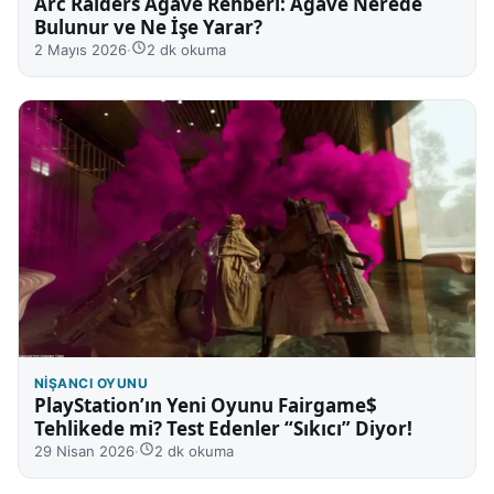
Arc Raiders Agave Rehberi: Agave Nerede
Bulunur ve Ne İşe Yarar?
2 Mayıs 2026
·
2 dk okuma
NIŞANCI OYUNU
PlayStation’ın Yeni Oyunu Fairgame$
Tehlikede mi? Test Edenler “Sıkıcı” Diyor!
29 Nisan 2026
·
2 dk okuma