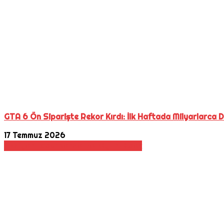
GTA 6 Ön Siparişte Rekor Kırdı: İlk Haftada Milyarlarca D
17 Temmuz 2026
Aksiyon
Haber
Konsol
Rol Oyunu
Xbox