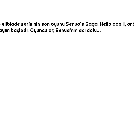
 Hellblade serisinin son oyunu Senua’s Saga: Hellblade II, a
sayım başladı. Oyuncular, Senua’nın acı dolu…