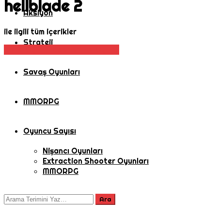
hellblade 2
Aksiyon
ile ilgili tüm içerikler
Strateji
Korku
Oyun Haberleri
Rol Oyunu
Savaş Oyunları
MMORPG
Oyuncu Sayısı
Nişancı Oyunları
Extraction Shooter Oyunları
MMORPG