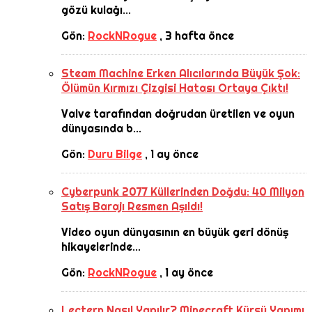
gözü kulağı...
Gön:
RockNRogue
,
3 hafta önce
Steam Machine Erken Alıcılarında Büyük Şok:
Ölümün Kırmızı Çizgisi Hatası Ortaya Çıktı!
Valve tarafından doğrudan üretilen ve oyun
dünyasında b...
Gön:
Duru Bilge
,
1 ay önce
Cyberpunk 2077 Küllerinden Doğdu: 40 Milyon
Satış Barajı Resmen Aşıldı!
Video oyun dünyasının en büyük geri dönüş
hikayelerinde...
Gön:
RockNRogue
,
1 ay önce
Lectern Nasıl Yapılır? Minecraft Kürsü Yapımı