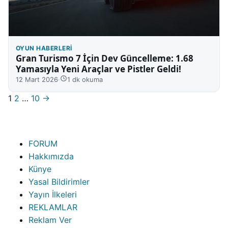
OYUN HABERLERI
Gran Turismo 7 İçin Dev Güncelleme: 1.68
Yamasıyla Yeni Araçlar ve Pistler Geldi!
12 Mart 2026
·
1 dk okuma
Sayfalar
1
2
…
10
→
FORUM
Hakkımızda
Künye
Yasal Bildirimler
Yayın İlkeleri
REKLAMLAR
Reklam Ver