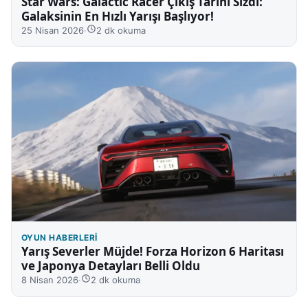
Star Wars: Galactic Racer Çıkış Tarihi Sızdı:
Galaksinin En Hızlı Yarışı Başlıyor!
25 Nisan 2026
·
2 dk okuma
OYUN HABERLERI
Yarış Severler Müjde! Forza Horizon 6 Haritası
ve Japonya Detayları Belli Oldu
8 Nisan 2026
·
2 dk okuma