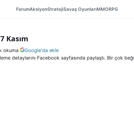
Forum
Aksiyon
Strateji
Savaş Oyunları
MMORPG
17 Kasım
k okuma
Google'da ekle
eme detaylarını Facebook sayfasında paylaştı. Bir çok beğen