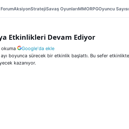
Forum
Aksiyon
Strateji
Savaş Oyunları
MMORPG
Oyuncu Sayısı
a Etkinlikleri Devam Ediyor
k okuma
Google'da ekle
ayı boyunca sürecek bir etkinlik başlattı. Bu sefer etkinli
yecek kazanıyor.