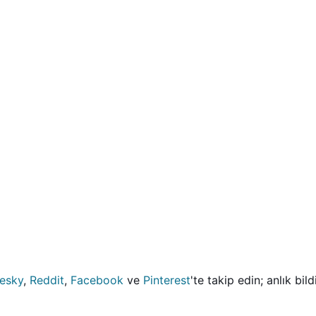
uesky
,
Reddit
,
Facebook
ve
Pinterest
'te takip edin; anlık bil