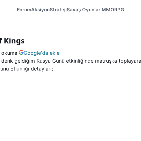
Forum
Aksiyon
Strateji
Savaş Oyunları
MMORPG
f Kings
k okuma
Google'da ekle
nk geldiğim Rusya Günü etkinliğinde matruşka toplayarak ö
nü Etkinliği detayları;