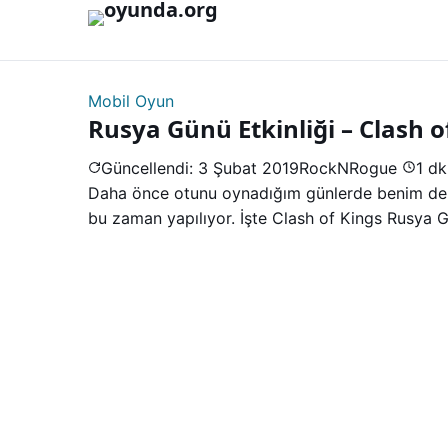
İçeriğe geç
Mobil Oyun
Rusya Günü Etkinliği – Clash o
Güncellendi: 3 Şubat 2019
RockNRogue
1 d
Daha önce otunu oynadığım günlerde benim de de
bu zaman yapılıyor. İşte Clash of Kings Rusya Gü