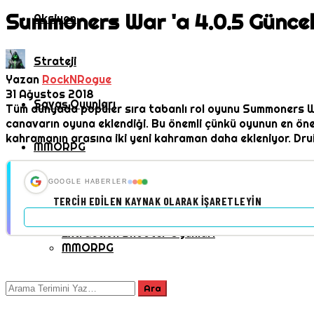
Summoners War 'a 4.0.5 Güncell
Aksiyon
Strateji
Yazan
RockNRogue
31 Ağustos 2018
Savaş Oyunları
Tüm dünyada popüler sıra tabanlı rol oyunu Summoners War 
canavarın oyuna eklendiği. Bu önemli çünkü oyunun en önem
kahramanın arasına iki yeni kahraman daha ekleniyor. Dru
MMORPG
GOOGLE HABERLER
Oyuncu Sayısı
TERCIH EDILEN KAYNAK OLARAK İŞARETLEYIN
Nişancı Oyunları
Extraction Shooter Oyunları
MMORPG