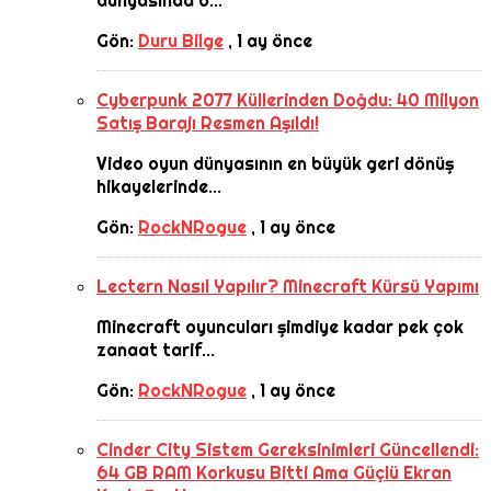
dünyasında b...
Gön:
Duru Bilge
,
1 ay önce
Cyberpunk 2077 Küllerinden Doğdu: 40 Milyon
Satış Barajı Resmen Aşıldı!
Video oyun dünyasının en büyük geri dönüş
hikayelerinde...
Gön:
RockNRogue
,
1 ay önce
Lectern Nasıl Yapılır? Minecraft Kürsü Yapımı
Minecraft oyuncuları şimdiye kadar pek çok
zanaat tarif...
Gön:
RockNRogue
,
1 ay önce
Cinder City Sistem Gereksinimleri Güncellendi:
64 GB RAM Korkusu Bitti Ama Güçlü Ekran