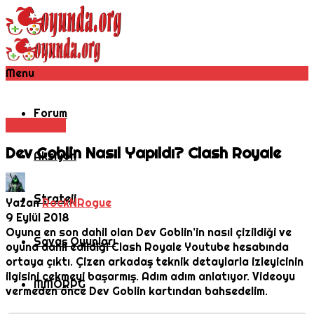
Menu
Forum
Mobil Oyun
Dev Goblin Nasıl Yapıldı? Clash Royale
Aksiyon
Strateji
Yazan
RockNRogue
9 Eylül 2018
Oyuna en son dahil olan Dev Goblin’in nasıl çizildiği ve
Savaş Oyunları
oyuna dahil edildiği Clash Royale Youtube hesabında
ortaya çıktı. Çizen arkadaş teknik detaylarla izleyicinin
ilgisini çekmeyi başarmış. Adım adım anlatıyor. Videoyu
MMORPG
vermeden önce Dev Goblin kartından bahsedelim.