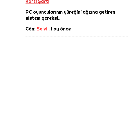
Kartı Şart!
PC oyuncularının yüreğini ağzına getiren
sistem gereksi...
Gön:
Selvi
,
1 ay önce