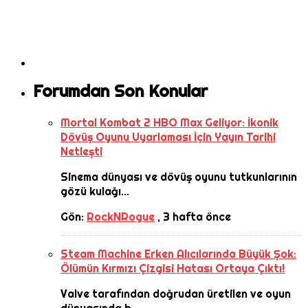
Forumdan Son Konular
Mortal Kombat 2 HBO Max Geliyor: İkonik
Dövüş Oyunu Uyarlaması İçin Yayın Tarihi
Netleşti
Sinema dünyası ve dövüş oyunu tutkunlarının
gözü kulağı...
Gön:
RockNRogue
,
3 hafta önce
Steam Machine Erken Alıcılarında Büyük Şok:
Ölümün Kırmızı Çizgisi Hatası Ortaya Çıktı!
Valve tarafından doğrudan üretilen ve oyun