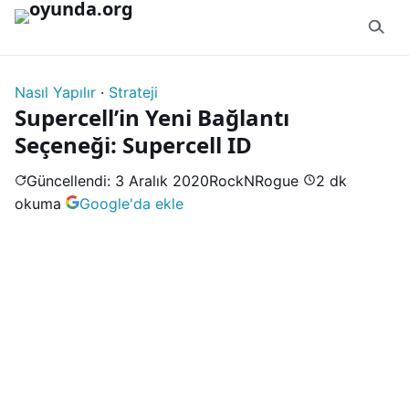
İçeriğe geç
Nasıl Yapılır
·
Strateji
Supercell’in Yeni Bağlantı
Seçeneği: Supercell ID
Güncellendi: 3 Aralık 2020
RockNRogue
2 dk
okuma
Google'da ekle