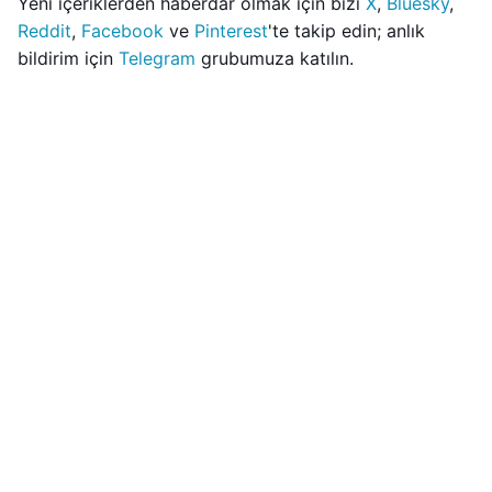
Yeni içeriklerden haberdar olmak için bizi
X
,
Bluesky
,
Reddit
,
Facebook
ve
Pinterest
'te takip edin; anlık
bildirim için
Telegram
grubumuza katılın.