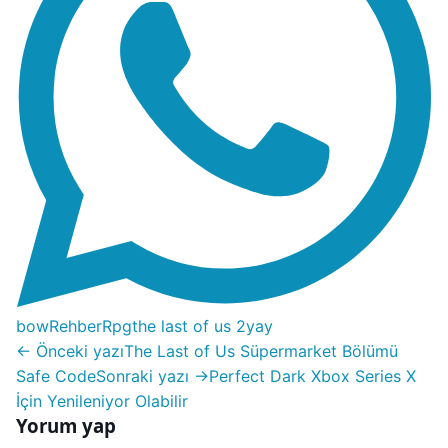
bow
Rehber
Rpg
the last of us 2
yay
← Önceki yazı
The Last of Us Süpermarket Bölümü
Safe Code
Sonraki yazı →
Perfect Dark Xbox Series X
İçin Yenileniyor Olabilir
Yorum yap