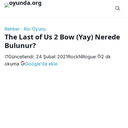
İçeriğe geç
Rehber
·
Rol Oyunu
The Last of Us 2 Bow (Yay) Nerede
Bulunur?
Güncellendi: 24 Şubat 2021
RockNRogue
2 dk
okuma
Google'da ekle