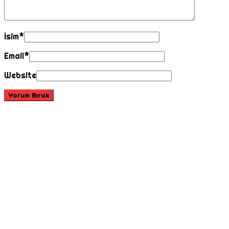
İsim
*
Email
*
Website