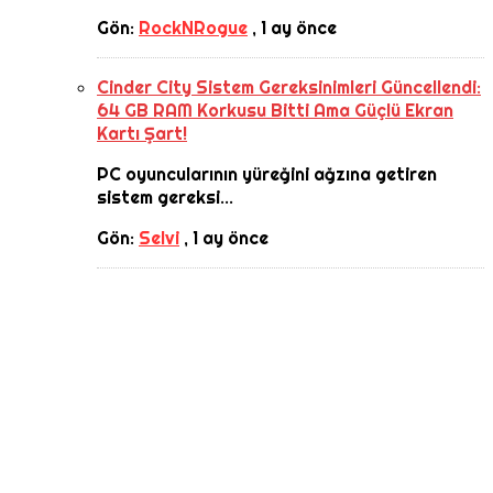
Gön:
RockNRogue
,
1 ay önce
Cinder City Sistem Gereksinimleri Güncellendi:
64 GB RAM Korkusu Bitti Ama Güçlü Ekran
Kartı Şart!
PC oyuncularının yüreğini ağzına getiren
sistem gereksi...
Gön:
Selvi
,
1 ay önce