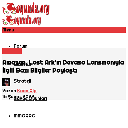
Menu
Forum
Lost Ark
Amazon, Lost Ark’ın Devasa Lansmanıyla
Aksiyon
İlgili Bazı Bilgiler Paylaştı
Strateji
Yazan
Kaan Alp
16 Şubat 2022
Savaş Oyunları
MMORPG