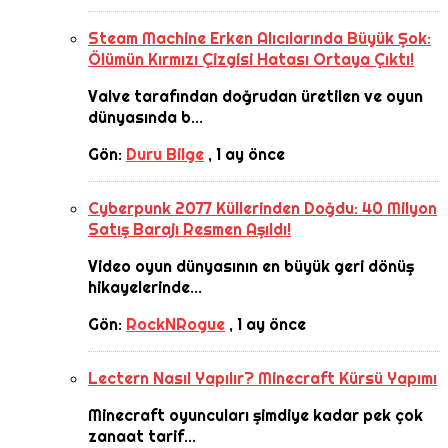
Steam Machine Erken Alıcılarında Büyük Şok:
Ölümün Kırmızı Çizgisi Hatası Ortaya Çıktı!
Valve tarafından doğrudan üretilen ve oyun
dünyasında b...
Gön:
Duru Bilge
,
1 ay önce
Cyberpunk 2077 Küllerinden Doğdu: 40 Milyon
Satış Barajı Resmen Aşıldı!
Video oyun dünyasının en büyük geri dönüş
hikayelerinde...
Gön:
RockNRogue
,
1 ay önce
Lectern Nasıl Yapılır? Minecraft Kürsü Yapımı
Minecraft oyuncuları şimdiye kadar pek çok
zanaat tarif...