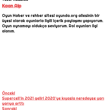
Kaan Alp
Oyun Haber ve rehber sitesi oyunda.org ailesinin bir
üyesi olarak oyunlarla ilgili içerik paylaşımı yapıyorum.
Oyun oynamayı oldukça seviyorum. Rol oyunları ilgi
alanım.
Önceki
Supercell’in 2021 geliri 2020’ye kıyasla neredeyse yarı
yarıya arttı
Sonraki