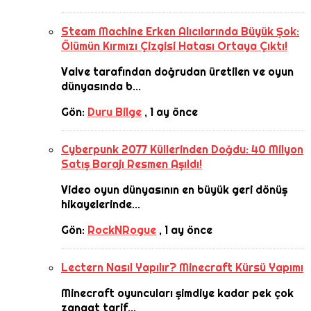
Steam Machine Erken Alıcılarında Büyük Şok:
Ölümün Kırmızı Çizgisi Hatası Ortaya Çıktı!
Valve tarafından doğrudan üretilen ve oyun
dünyasında b...
Gön:
Duru Bilge
,
1 ay önce
Cyberpunk 2077 Küllerinden Doğdu: 40 Milyon
Satış Barajı Resmen Aşıldı!
Video oyun dünyasının en büyük geri dönüş
hikayelerinde...
Gön:
RockNRogue
,
1 ay önce
Lectern Nasıl Yapılır? Minecraft Kürsü Yapımı
Minecraft oyuncuları şimdiye kadar pek çok
zanaat tarif...