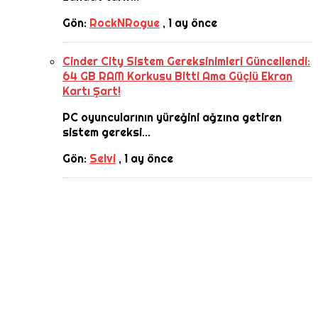
Gön:
RockNRogue
,
1 ay önce
Cinder City Sistem Gereksinimleri Güncellendi:
64 GB RAM Korkusu Bitti Ama Güçlü Ekran
Kartı Şart!
PC oyuncularının yüreğini ağzına getiren
sistem gereksi...
Gön:
Selvi
,
1 ay önce