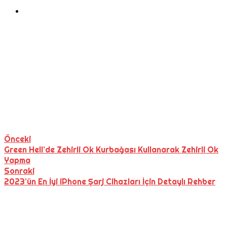
Önceki
Green Hell’de Zehirli Ok Kurbağası Kullanarak Zehirli Ok
Yapma
Sonraki
2023’ün En İyi iPhone Şarj Cihazları İçin Detaylı Rehber