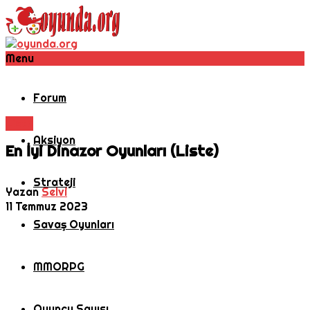
Menu
Forum
Liste
Aksiyon
En İyi Dinazor Oyunları (Liste)
Strateji
Yazan
Selvi
11 Temmuz 2023
Savaş Oyunları
MMORPG
Oyuncu Sayısı