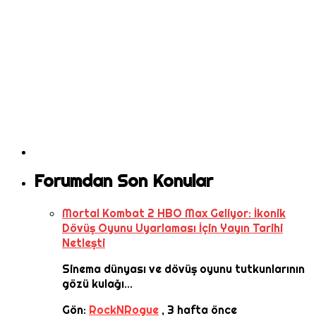
Forumdan Son Konular
Mortal Kombat 2 HBO Max Geliyor: İkonik
Dövüş Oyunu Uyarlaması İçin Yayın Tarihi
Netleşti
Sinema dünyası ve dövüş oyunu tutkunlarının
gözü kulağı...
Gön:
RockNRogue
,
3 hafta önce