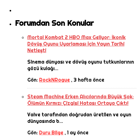
Forumdan Son Konular
Mortal Kombat 2 HBO Max Geliyor: İkonik
Dövüş Oyunu Uyarlaması İçin Yayın Tarihi
Netleşti
Sinema dünyası ve dövüş oyunu tutkunlarının
gözü kulağı...
Gön:
RockNRogue
,
3 hafta önce
Steam Machine Erken Alıcılarında Büyük Şok:
Ölümün Kırmızı Çizgisi Hatası Ortaya Çıktı!
Valve tarafından doğrudan üretilen ve oyun
dünyasında b...
Gön:
Duru Bilge
,
1 ay önce