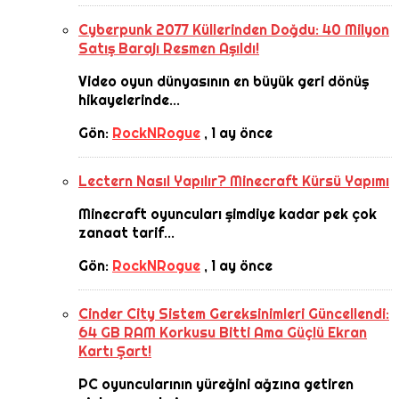
Cyberpunk 2077 Küllerinden Doğdu: 40 Milyon
Satış Barajı Resmen Aşıldı!
Video oyun dünyasının en büyük geri dönüş
hikayelerinde...
Gön:
RockNRogue
,
1 ay önce
Lectern Nasıl Yapılır? Minecraft Kürsü Yapımı
Minecraft oyuncuları şimdiye kadar pek çok
zanaat tarif...
Gön:
RockNRogue
,
1 ay önce
Cinder City Sistem Gereksinimleri Güncellendi:
64 GB RAM Korkusu Bitti Ama Güçlü Ekran
Kartı Şart!
PC oyuncularının yüreğini ağzına getiren