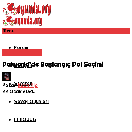
Menu
Forum
Rehber
Rol Oyunu
Palworld’de Başlangıç Pal Seçimi
Aksiyon
Strateji
Yazan
Kaan Alp
22 Ocak 2024
Savaş Oyunları
MMORPG