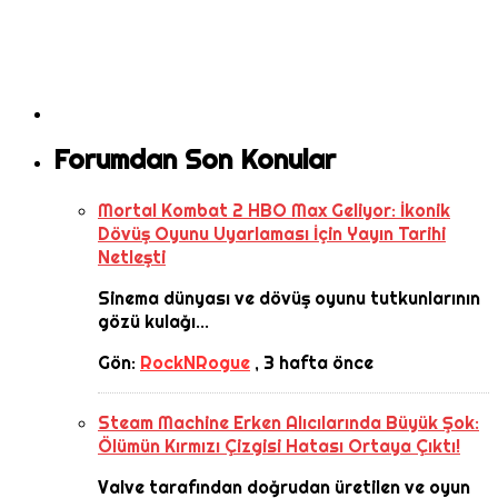
Forumdan Son Konular
Mortal Kombat 2 HBO Max Geliyor: İkonik
Dövüş Oyunu Uyarlaması İçin Yayın Tarihi
Netleşti
Sinema dünyası ve dövüş oyunu tutkunlarının
gözü kulağı...
Gön:
RockNRogue
,
3 hafta önce
Steam Machine Erken Alıcılarında Büyük Şok:
Ölümün Kırmızı Çizgisi Hatası Ortaya Çıktı!
Valve tarafından doğrudan üretilen ve oyun