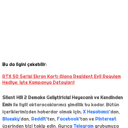
Bu da ilgini çekebilir:
RTX 50 Serisi Ekran Kartı Alana Resident Evil Requiem
Hediye: İşte Kampanya Detayları!
Silent Hill 2 Remake Geliştiricisi Heyecanlı ve Kendinden
Emin
ile ilgili aktaracaklarımız şimdilik bu kadar. Bütün
içeriklerimizden haberdar olmak için;
X Hesabımız
'dan,
Bluesky
'dan,
Reddit
'ten,
Facebook
'tan ve
Pinterest
üzerinden bizi takip edin. Ayrıca
Telegram
grubumuza