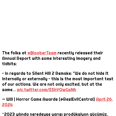
The folks at
@BlooberTeam
recently released their
Annual Report with some interesting imagery and
tidbits:
– In regards to Silent Hill 2 Remake: "We do not hide it
internally or externally – this is the most important test
of our actions. We are not only excited, but at the
same…
pic.twitter.com/E5hYQwGpNh
— Will | Horror Game Awards (@ResiEvilCentral)
April 26,
2024
“2023 yılında neredeyse yarısı prodüksiyon gücümüz,