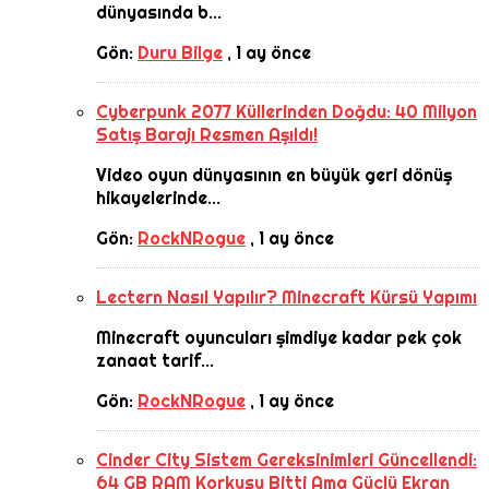
dünyasında b...
Gön:
Duru Bilge
,
1 ay önce
Cyberpunk 2077 Küllerinden Doğdu: 40 Milyon
Satış Barajı Resmen Aşıldı!
Video oyun dünyasının en büyük geri dönüş
hikayelerinde...
Gön:
RockNRogue
,
1 ay önce
Lectern Nasıl Yapılır? Minecraft Kürsü Yapımı
Minecraft oyuncuları şimdiye kadar pek çok
zanaat tarif...
Gön:
RockNRogue
,
1 ay önce
Cinder City Sistem Gereksinimleri Güncellendi:
64 GB RAM Korkusu Bitti Ama Güçlü Ekran