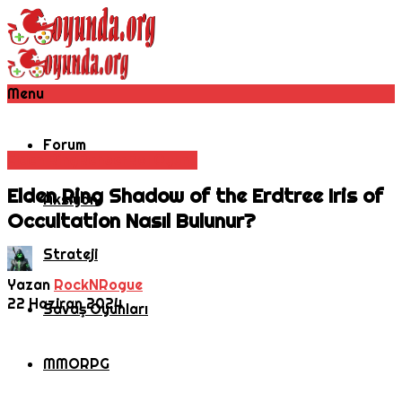
Menu
Forum
Elden Ring
Rehber
Rol Oyunu
Elden Ring Shadow of the Erdtree Iris of
Aksiyon
Occultation Nasıl Bulunur?
Strateji
Yazan
RockNRogue
22 Haziran 2024
Savaş Oyunları
MMORPG