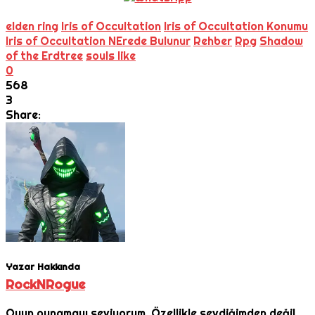
elden ring
Iris of Occultation
Iris of Occultation Konumu
Iris of Occultation NErede Bulunur
Rehber
Rpg
Shadow
of the Erdtree
souls like
0
568
3
Share:
Yazar Hakkında
RockNRogue
Oyun oynamayı seviyorum. Özellikle sevdiğimden değil,