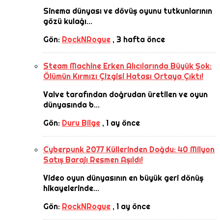
Sinema dünyası ve dövüş oyunu tutkunlarının
gözü kulağı...
Gön:
RockNRogue
,
3 hafta önce
Steam Machine Erken Alıcılarında Büyük Şok:
Ölümün Kırmızı Çizgisi Hatası Ortaya Çıktı!
Valve tarafından doğrudan üretilen ve oyun
dünyasında b...
Gön:
Duru Bilge
,
1 ay önce
Cyberpunk 2077 Küllerinden Doğdu: 40 Milyon
Satış Barajı Resmen Aşıldı!
Video oyun dünyasının en büyük geri dönüş
hikayelerinde...
Gön:
RockNRogue
,
1 ay önce