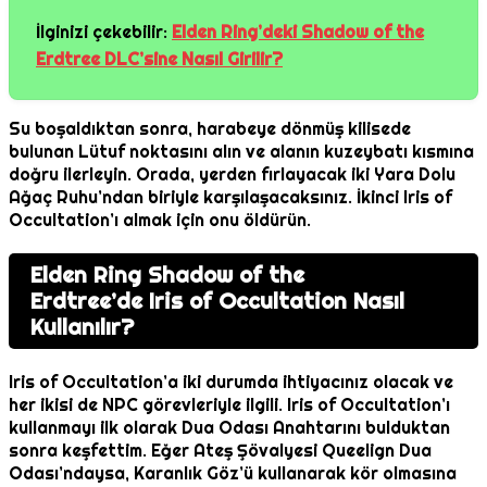
İlginizi çekebilir:
Elden Ring’deki Shadow of the
Erdtree DLC’sine Nasıl Girilir?
Su boşaldıktan sonra, harabeye dönmüş kilisede
bulunan Lütuf noktasını alın ve alanın kuzeybatı kısmına
doğru ilerleyin. Orada, yerden fırlayacak iki Yara Dolu
Ağaç Ruhu’ndan biriyle karşılaşacaksınız. İkinci Iris of
Occultation’ı almak için onu öldürün.
Elden Ring Shadow of the
Erdtree’de Iris of Occultation Nasıl
Kullanılır?
Iris of Occultation’a iki durumda ihtiyacınız olacak ve
her ikisi de NPC görevleriyle ilgili. Iris of Occultation’ı
kullanmayı ilk olarak Dua Odası Anahtarını bulduktan
sonra keşfettim. Eğer Ateş Şövalyesi Queelign Dua
Odası’ndaysa, Karanlık Göz’ü kullanarak kör olmasına