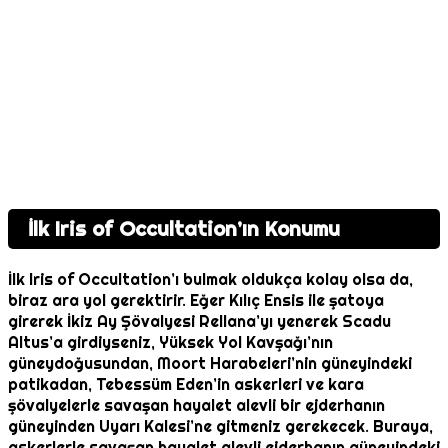
İlk Iris of Occultation’ın Konumu
İlk Iris of Occultation’ı bulmak oldukça kolay olsa da,
biraz ara yol gerektirir. Eğer Kılıç Ensis ile şatoya
girerek İkiz Ay Şövalyesi Rellana’yı yenerek Scadu
Altus’a girdiyseniz, Yüksek Yol Kavşağı’nın
güneydoğusundan, Moort Harabeleri’nin güneyindeki
patikadan, Tebessüm Eden’in askerleri ve kara
şövalyelerle savaşan hayalet alevli bir ejderhanın
güneyinden Uyarı Kalesi’ne gitmeniz gerekecek. Buraya,
askerlerle savaşan hayalet alevli ejderhanın güneyindeki