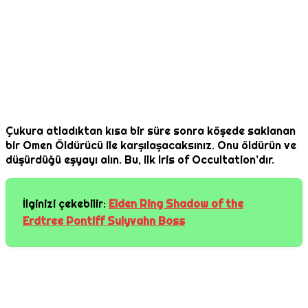
Çukura atladıktan kısa bir süre sonra köşede saklanan
bir Omen Öldürücü ile karşılaşacaksınız. Onu öldürün ve
düşürdüğü eşyayı alın. Bu, ilk Iris of Occultation’dır.
İlginizi çekebilir:
Elden Ring Shadow of the
Erdtree Pontiff Sulyvahn Boss