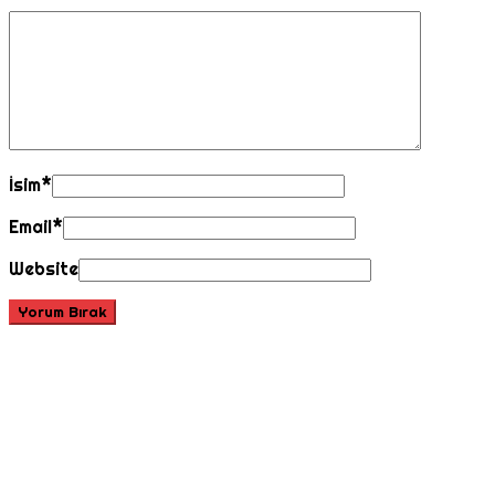
İsim
*
Email
*
Website