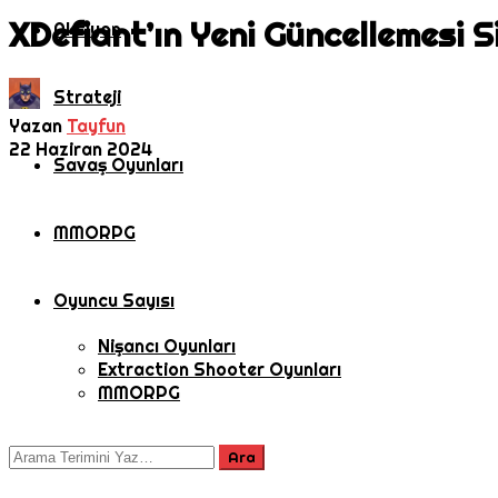
XDefiant’ın Yeni Güncellemesi 
Aksiyon
Strateji
Yazan
Tayfun
22 Haziran 2024
Savaş Oyunları
MMORPG
Oyuncu Sayısı
Nişancı Oyunları
Extraction Shooter Oyunları
MMORPG