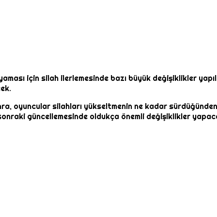
aması için silah ilerlemesinde bazı büyük değişiklikler yapıl
ek.
a, oyuncular silahları yükseltmenin ne kadar sürdüğünden d
 sonraki güncellemesinde oldukça önemli değişiklikler yapaca