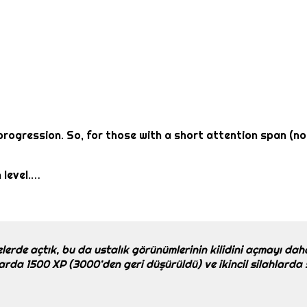
ogression. So, for those with a short attention span (not 
 level.…
lerde açtık, bu da ustalık görünümlerinin kilidini açmayı daha 
ahlarda 1500 XP (3000’den geri düşürüldü) ve ikincil silahlard