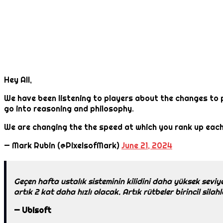
Hey All,
We have been listening to players about the changes to pr
go into reasoning and philosophy.
We are changing the the speed at which you rank up each
— Mark Rubin (@PixelsofMark)
June 21, 2024
Geçen hafta ustalık sisteminin kilidini daha yüksek seviye
artık 2 kat daha hızlı olacak. Artık rütbeler birincil sil
— Ubisoft