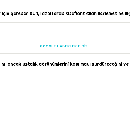
in gereken XP’yi azaltarak XDefiant silah ilerlemesine ilişk
GOOGLE HABERLER'E GIT →
ağını, ancak ustalık görünümlerini kasılmayı sürdüreceğini v