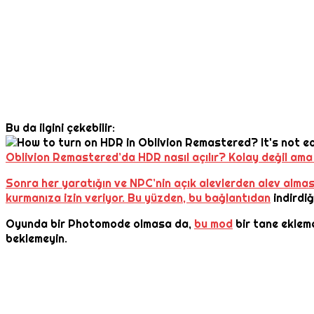
Bu da ilgini çekebilir:
Oblivion Remastered’da HDR nasıl açılır? Kolay değil ama
Sonra her yaratığın ve NPC’nin açık alevlerden alev almas
kurmanıza izin veriyor. Bu yüzden, bu bağlantıdan
indirdiğ
Oyunda bir Photomode olmasa da,
bu mod
bir tane ekleme
beklemeyin.