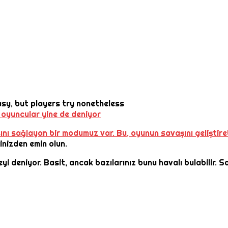
 oyuncular yine de deniyor
ını sağlayan bir modumuz var. Bu, oyunun savaşını geliştire
inizden emin olun.
yi deniyor. Basit, ancak bazılarınız bunu havalı bulabilir.