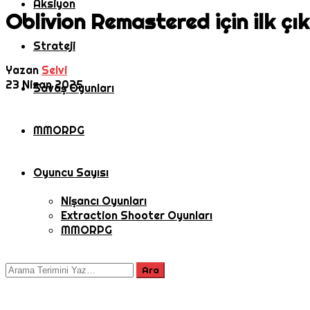
Aksiyon
Oblivion Remastered için ilk ç
Strateji
Yazan
Selvi
23 Nisan 2025
Savaş Oyunları
MMORPG
Oyuncu Sayısı
Nişancı Oyunları
Extraction Shooter Oyunları
MMORPG