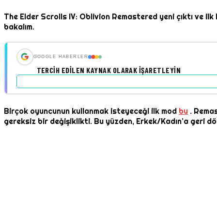
The Elder Scrolls IV: Oblivion Remastered yeni çıktı ve ilk 
bakalım.
GOOGLE HABERLER
TERCIH EDILEN KAYNAK OLARAK İŞARETLEYIN
Birçok oyuncunun kullanmak isteyeceği ilk mod
bu
. Remas
gereksiz bir değişiklikti. Bu yüzden, Erkek/Kadın’a geri 