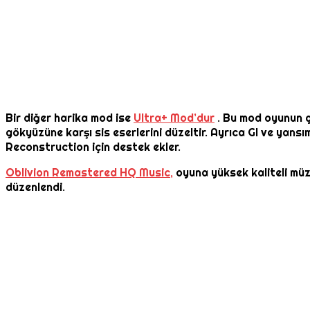
Bir diğer harika mod ise
Ultra+ Mod’dur
. Bu mod oyunun gör
gökyüzüne karşı sis eserlerini düzeltir. Ayrıca GI ve yansım
Reconstruction için destek ekler.
Oblivion Remastered HQ Music,
oyuna yüksek kaliteli müzi
düzenlendi.