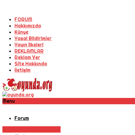
FORUM
Hakkımızda
Künye
Yasal Bildirimler
Yayın İlkeleri
REKLAMLAR
Reklam Ver
Site Hakkında
İletişim
Menu
Forum
Oyun Haberleri
Rol Oyunu