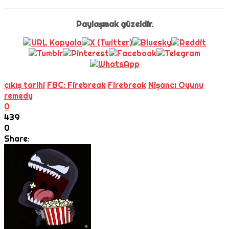
Paylaşmak güzeldir.
çıkış tarihi
FBC: Firebreak
Firebreak
Nişancı Oyunu
remedy
0
439
0
Share: