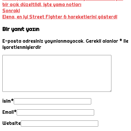
bir açık düzeltildi, işte yama notları
Sonraki
Elena, en iyi Street Fighter 6 hareketlerini gösterdi
Bir yanıt yazın
E-posta adresiniz yayınlanmayacak.
Gerekli alanlar
*
ile
işaretlenmişlerdir
İsim
*
Email
*
Website