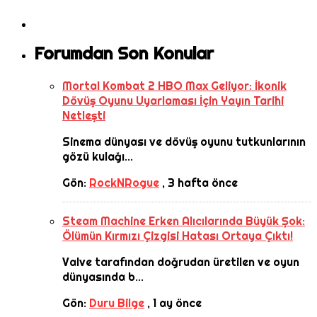
Forumdan Son Konular
Mortal Kombat 2 HBO Max Geliyor: İkonik
Dövüş Oyunu Uyarlaması İçin Yayın Tarihi
Netleşti
Sinema dünyası ve dövüş oyunu tutkunlarının
gözü kulağı...
Gön:
RockNRogue
,
3 hafta önce
Steam Machine Erken Alıcılarında Büyük Şok:
Ölümün Kırmızı Çizgisi Hatası Ortaya Çıktı!
Valve tarafından doğrudan üretilen ve oyun
dünyasında b...
Gön:
Duru Bilge
,
1 ay önce