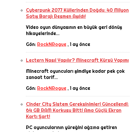
Cyberpunk 2077 Küllerinden Doğdu: 40 Milyon
Satış Barajı Resmen Aşıldı!
Video oyun dünyasının en büyük geri dönüş
hikayelerinde...
Gön:
RockNRogue
,
1 ay önce
Lectern Nasıl Yapılır? Minecraft Kürsü Yapımı
Minecraft oyuncuları şimdiye kadar pek çok
zanaat tarif...
Gön:
RockNRogue
,
1 ay önce
Cinder City Sistem Gereksinimleri Güncellendi:
64 GB RAM Korkusu Bitti Ama Güçlü Ekran
Kartı Şart!
PC oyuncularının yüreğini ağzına getiren