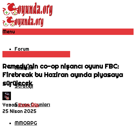
Menu
Forum
Nişancı Oyunu
Oyun Haberleri
Remedy’nin co-op nişancı oyunu FBC:
Aksiyon
Firebreak bu Haziran ayında piyasaya
sürülecek
Strateji
Savaş Oyunları
Yazan
Kaan Alp
25 Nisan 2025
MMORPG