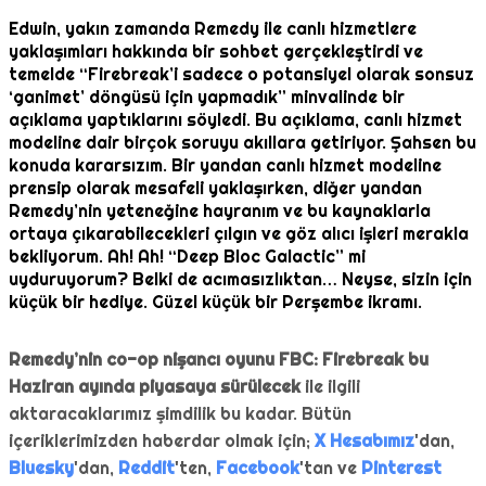
Edwin, yakın zamanda Remedy ile canlı hizmetlere
yaklaşımları hakkında bir sohbet gerçekleştirdi ve
temelde “Firebreak’i sadece o potansiyel olarak sonsuz
‘ganimet’ döngüsü için yapmadık” minvalinde bir
açıklama yaptıklarını söyledi. Bu açıklama, canlı hizmet
modeline dair birçok soruyu akıllara getiriyor. Şahsen bu
konuda kararsızım. Bir yandan canlı hizmet modeline
prensip olarak mesafeli yaklaşırken, diğer yandan
Remedy’nin yeteneğine hayranım ve bu kaynaklarla
ortaya çıkarabilecekleri çılgın ve göz alıcı işleri merakla
bekliyorum. Ah! Ah! “Deep Bloc Galactic” mi
uyduruyorum? Belki de acımasızlıktan… Neyse, sizin için
küçük bir hediye. Güzel küçük bir Perşembe ikramı.
Remedy’nin co-op nişancı oyunu FBC: Firebreak bu
Haziran ayında piyasaya sürülecek
ile ilgili
aktaracaklarımız şimdilik bu kadar. Bütün
içeriklerimizden haberdar olmak için;
X Hesabımız
'dan,
Bluesky
'dan,
Reddit
'ten,
Facebook
'tan ve
Pinterest