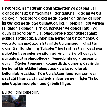
Firebreak, Remedy’nin canlı hizmetler ve potansiyel
olarak sonsuz bir “ganimet” döngüsüne ilk adımı ve bu
da kaçınılmaz olarak kozmetik öğeler anlamına geliyor.
İki tür kozmetik öğe bulunuyor. İlki, “Talepler” adı verilen
(silahlar, ekipman, zırhlar, spreyler ve dahası gibi) ve
oyun içi para birimiyle, oynayarak kazanabileceğiniz
şekilde satılacak. Bunlar için herhangi bir zamanlayıcı
veya dönen mağaza sistemi de bulunmuyor. İkinci tür
olan “Sınıflandırılmış Talepler” ise (zırh setleri, özel ses
paketleri, spreyler ve silah görünümleri gibi) gerçek
parayla satın alınabilecek. Remedy’nin açıklamasına
göre, “Öğeler tamamen kozmetiktir, oynanış üzerinde
herhangi bir etkileri olmayacak ve kalıcı olarak
kullanılabilecekler.” Tüm bu sistem, lansman sonrası
desteği finanse etmesi bekleniyor ve yeni “İşler”in bu
yılın başlarında planlandığı belirtiliyor.
Bu da ilgini çekebilir: