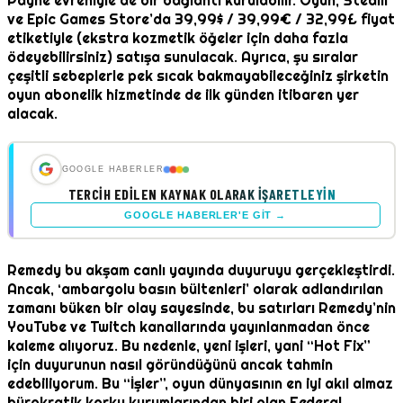
Payne evreniyle de bir bağlantı kurulabilir. Oyun, Steam
ve Epic Games Store’da 39,99$ / 39,99€ / 32,99£ fiyat
etiketiyle (ekstra kozmetik öğeler için daha fazla
ödeyebilirsiniz) satışa sunulacak. Ayrıca, şu sıralar
çeşitli sebeplerle pek sıcak bakmayabileceğiniz şirketin
oyun abonelik hizmetinde de ilk günden itibaren yer
alacak.
GOOGLE HABERLER
TERCIH EDILEN KAYNAK OLARAK İŞARETLEYIN
GOOGLE HABERLER'E GIT →
Remedy bu akşam canlı yayında duyuruyu gerçekleştirdi.
Ancak, ‘ambargolu basın bültenleri’ olarak adlandırılan
zamanı büken bir olay sayesinde, bu satırları Remedy’nin
YouTube ve Twitch kanallarında yayınlanmadan önce
kaleme alıyoruz. Bu nedenle, yeni işleri, yani “Hot Fix”
için duyurunun nasıl göründüğünü ancak tahmin
edebiliyorum. Bu “İşler”, oyun dünyasının en iyi akıl almaz
bürokratik korku kurumlarından biri olan Federal